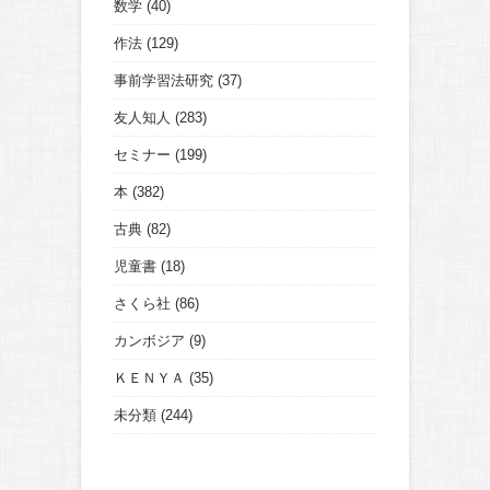
数学
(40)
作法
(129)
事前学習法研究
(37)
友人知人
(283)
セミナー
(199)
本
(382)
古典
(82)
児童書
(18)
さくら社
(86)
カンボジア
(9)
ＫＥＮＹＡ
(35)
未分類
(244)