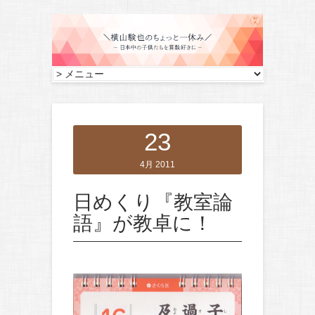
23
4月 2011
日めくり『教室論
語』が教卓に！