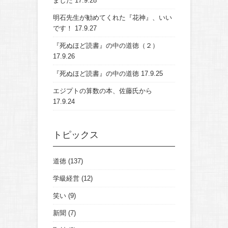
ました
17.9.28
明石先生が勧めてくれた『花神』、いい
です！
17.9.27
『死ぬほど読書』の中の道徳（２）
17.9.26
『死ぬほど読書』の中の道徳
17.9.25
エジプトの算数の本、佐藤氏から
17.9.24
トピックス
道徳
(137)
学級経営
(12)
笑い
(9)
新聞
(7)