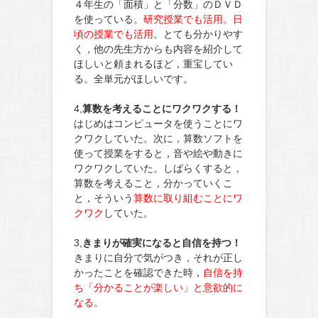
４年生の「面積」と「分数」のＤＶＤ
を使っている。
研究授業でも活用。日
頃の授業でも活用
。とても分かりやす
く，他の先生方からも内容を紹介して
ほしいと頼まれるほど，重宝してい
る。全単元がほしいです。
4,
算数を考えることにワクワクする！
はじめはコンピュータを使うことにワ
クワクしていた。次に，算数ソフトを
使って授業をすると，音や絵や動きに
ワクワクしていた。しばらくすると，
算数を考えること，分かっていくこ
と，そういう
算数に取り組むことにワ
クワク
していた。
3,
きまりが確実になると自信を持つ！
きまりに自分で気がつき，それが正し
かったことを確認できた時，
自信を持
ち「分かることが楽しい」と意欲的に
なる
。