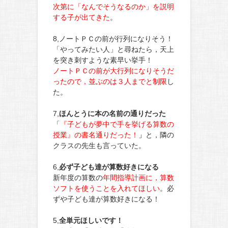
次第に「なんでそうなるのか」を説明
する子が出てきた
。
8,ノートＰＣの前が行列になりそう！
「やってみたい人」と尋ねたら，天上
を突き刺すような素早い挙手！
ノートＰＣの前が大行列になりそうだ
ったので，並ぶのは３人までと制限
し
た。
7,
ほんとうに本の名前の通りだった
「
『子どもが夢中で手を挙げる算数の
授業』の書名通りだった！
」
と，隣の
クラスの先生も言っていた。
6,
必ず子ども達が算数好きになる
新年度の算数の
年間指導計画に，算数
ソフトを使うことを入れてほしい
。必
ずや子ども達が算数好きになる！
5,
全単元ほしいです！