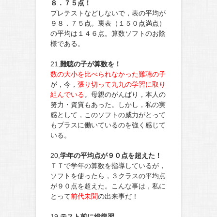
８．７５点！
プレテストなどしないで，表の平均が
９８．７５点。裏表（１５０点満点）
の平均は１４６点。算数ソフトのお陰
様である。
21,
難聴の子が算数を！
数の大小を比べられなかった難聴の子
が，今，
張り切って九九の学習に取り
組んでいる
。母親のがんばり，本人の
努力・資質もあった。しかし，私の実
感として，このソフトの威力がとって
もプラスに働いているのを強く感じて
いる。
20,
学年の平均点が９０点を超えた！
ＴＴで学年の算数を指導しているが，
ソフトを使ったら，３クラスの平均点
が９０点を超えた。こんな事は，私に
とって
前代未聞
の出来事だ！
19,
テスト前に総復習