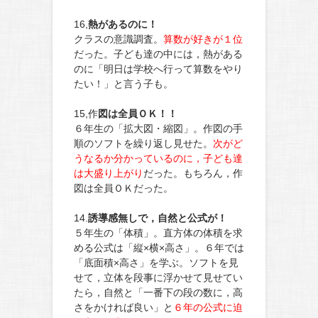
16,
熱があるのに！
クラスの意識調査。
算数が好きが１位
だった。子ども達の中には，熱がある
のに「明日は学校へ行って算数をやり
たい！」と言う子も。
15,作
図は全員ＯＫ！！
６年生の「拡大図・縮図」。作図の手
順のソフトを繰り返し見せた。
次がど
うなるか分かっているのに，子ども達
は大盛り上がり
だった。もちろん，作
図は全員ＯＫだった。
14.
誘導感無しで，自然と公式が！
５年生の「体積」。直方体の体積を求
める公式は「縦×横×高さ」。６年では
「底面積×高さ」を学ぶ。ソフトを見
せて，立体を段事に浮かせて見せてい
たら，自然と「一番下の段の数に，高
さをかければ良い」と
６年の公式に迫