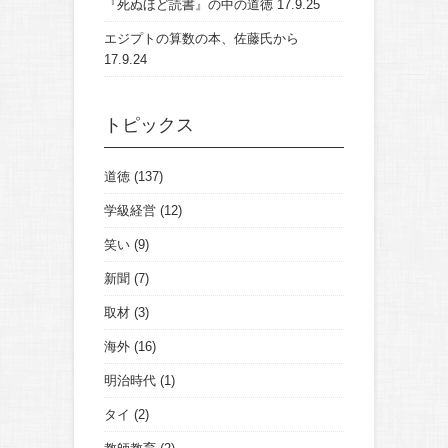
『死ぬほど読書』の中の道徳
17.9.25
エジプトの算数の本、佐藤氏から
17.9.24
トピックス
道徳
(137)
学級経営
(12)
笑い
(9)
新聞
(7)
取材
(3)
海外
(16)
明治時代
(1)
タイ
(2)