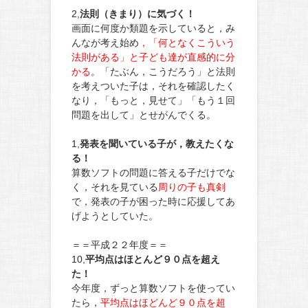
2,
法則（きまり）に気づく！
画面に何度か類題を示していると，み
んなが考え始め
，「何となくこういう
法則がある」と子ども達が直感的に分
かる
。「たぶん，こうだろう」と法則
を考えついた子は，それを確認したく
なり，「もっと，見せて」「もう１回
問題を出して」とせがんでくる。
1,
発表を聞いている子が，教えたくな
る！
算数ソフトの問題に答える子だけでな
く，それを見ている
周りの子も真剣
で，発表の子が困った時に応援してあ
げようとしていた。
＝＝平成２２年度＝＝
10,
平均点はほとんど９０点を超え
た！
今年度，ずっと算数ソフトを使ってい
たら，
平均点はほどんど９０点を超