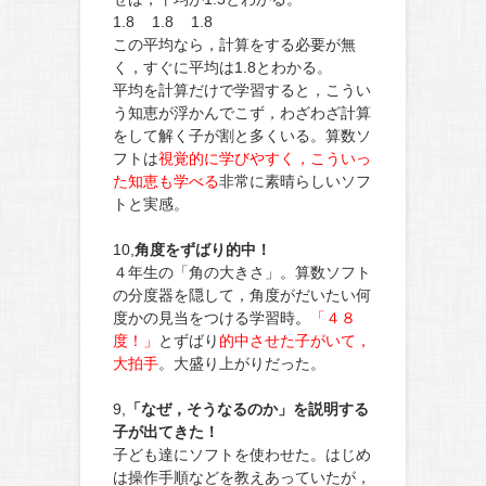
1.8 1.8 1.8
この平均なら，計算をする必要が無
く，すぐに平均は1.8とわかる。
平均を計算だけで学習すると，こうい
う知恵が浮かんでこず，わざわざ計算
をして解く子が割と多くいる。算数ソ
フトは
視覚的に学びやすく，こういっ
た知恵も学べる
非常に素晴らしいソフ
トと実感。
10,
角度をずばり的中！
４年生の「角の大きさ」。算数ソフト
の分度器を隠して，角度がだいたい何
度かの見当をつける学習時
。
「４８
度！」
とずばり
的中させた子がいて，
大拍手
。大盛り上がりだった。
9,
「なぜ，そうなるのか」を説明する
子が出てきた！
子ども達にソフトを使わせた。はじめ
は操作手順などを教えあっていたが，