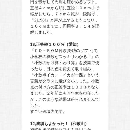
円を転がして円周を確かめるソフト。
直径４ｃｍから順に直径１０ｃｍまで
転がしたら，７ｃｍを転がす段階で，
「21.98!」と声が上がるようになり，
１０ｃｍまでに，円周率３．１４を理
解しました。
13,正答率１００％（愛知）
『ＣＤ－ＲＯＭ付き[奇跡のソフト]で
小学校の算数がスッキリわかる！』の
「小数のかけ算・わり算」を授業で使
ったら，目の色を変えて取り組み，
「小数点イカ」「イカが一匹」という
言葉がクラスに飛び交いました。小数
点の付け方の正答率は１００％となり
ました。２年前にも４年生を担任した
が，このような結果は得られませんで
した。
すごい破壊力です。
12,成績もよかった！（和歌山）
複式学級で算数ソフトを活用した