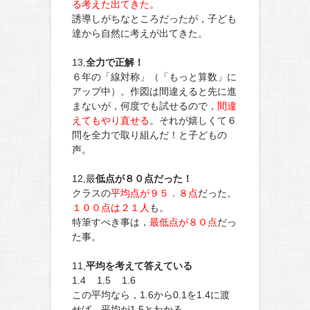
る考えた出てきた
。
誘導しがちなところだったが，子ども
達から自然に考えが出てきた。
13,
全力で正解！
６年の「線対称」（「もっと算数」に
アップ中）。作図は間違えると先に進
まないが，何度でも試せるので，
間違
えてもやり直せる
。それが嬉しくて６
問を全力で取り組んだ！と子どもの
声。
12,最
低点が８０点だった！
クラスの
平均点が９５．８点
だった。
１００点は２１人
も。
特筆すべき事は，
最低点が８０点
だっ
た事。
11,
平均を考えて答えている
1.4 1.5 1.6
この平均なら，1.6から0.1を1.4に渡
せば，平均が1.5とわかる。