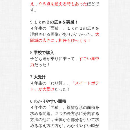
え，９５点を超える時もあった
ほどで
す。
9,
１ｋｍ２の広さを実感！
４年生の「面積」。１ｋｍ２の広さを
理解させる画像がありがたかった。
大
阪城の広さに，担任もびっくり！
8,
学校で購入
子ども達が乗りに乗って，
すごい集中
力
だった！
7,
大受け
４年生の「わり算」。
「スイートポテ
ト」が大受け
だった！
6,
わかりやすい面積
４年生の「面積」。複雑な形の面積を
求める問題。２つの長方形に分割する
方法の他に，全体から部分を引いて求
める考え方の方が，わかりやすい時が