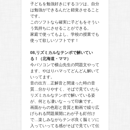
子どもを勉強好きにするコツは、自分
は勉強ができるんだと錯覚させること
です。
このソフトなら確実に子どもをそうい
う気持ちにさせることができる。
家庭で使ってもよし、学校の授業でも
使って欲しいソフトです！
08,リズミカルなテンポで解いてい
る！（北海道・ママ）
今パソコンで横山先生の問題文やって
ます、やはりハマってどんどん解いて
いってます。
音の出方…正解音と間違った時の音
質…分かりやすく、そばで見ていたら
リズミカルなテンポで解いている姿
が、何とも凄いな～って印象です。
画面からの色彩と音質と動画で繰り広
げられる問題展開にわが子も釘付け
で…楽しみながらテンポ良く脳ミソに
入っていってる感がそばで見ていて伝