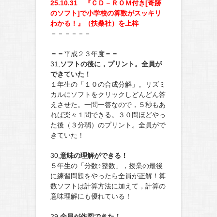
25.10.31 『ＣＤ－ＲＯＭ付き[奇跡
のソフト]で小学校の算数がスッキリ
わかる！』（扶桑社）を上梓
－－－－－－
＝＝平成２３年度＝＝
31,
ソフトの後に，プリント。全員が
できていた！
１年生の「１０の合成分解」。リズミ
カルにソフトをクリックしどんどん答
えさせた。一問一答なので，５秒もあ
れば楽々１問できる。３０問ほどやっ
た後（３分弱）のプリント。全員がで
きていた！
30,
意味の理解ができる！
５年生の「分数÷整数」，授業の最後
に練習問題をやったら全員が正解！算
数ソフトは計算方法に加えて，計算の
意味理解にも優れている！
29,
全員が作図できた！