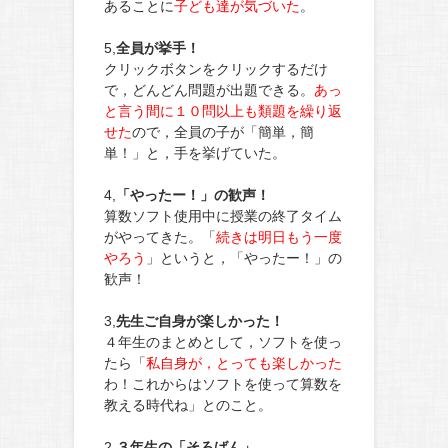
あることに
子ども達が気づいた
。
5,
全員が挙手！
クリックボタンをクリックするだけ
で，どんどん問題が出題できる。
あっ
と言う間に１０問以上も類題を繰り返
せた
ので，全員の子が「簡単，簡
単！」と，手を挙げていた。
4,
「やったー！」の歓声！
算数ソフト使用中に授業の終了タイム
がやってきた。「
続きは明日もう一度
やろう
」というと，「やったー！」の
歓声！
3,
先生ご自身が楽しかった！
４年生のまとめとして，ソフトを使っ
たら「
私自身が，とっても楽しかった
わ！これからはソフトを使って算数を
教える時代ね」とのこと。
2,
３年生の「そろばん」