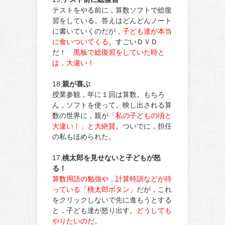
テストをやる前に，算数ソフトで総復
習をしている。答えはどんどんノート
に書いていくのだが，
子ども達が本当
に食いついてくる
。すごいＤＶＤ
だ！
黒板で総復習をしていた時と
は，大違い！
18,
親が喜ぶ
授業参観，年に１回は算数。もちろ
ん，ソフトを使って。映し出される算
数の世界に，親が
「私の子どもの頃と
大違い！」と大絶賛
。ついでに，担任
の私もほめられた。
17,
桃太郎を見せないと子どもが怒
る！
算数用語の勉強や，計算特訓などが待
っている「桃太郎ボタン」
だが，これ
をクリックしないで先に進もうとする
と，子ども達が怒り出す。
どうしても
やりたいのだ
。