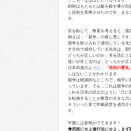
ここも，なるほどとうなります。
剣術はもともとは敵を殺す事が目
と目的を昇華させたのです。まさ
す。
目を転じて，教育を考えると，面
例えば，「競争」の善し悪しです
競争を取り入れて成功している先
す方向で成功している先生は，競
どっちが正しいのか，本を読むと
迷いが生じるのは，どっちかが正
日本武道のように，
「目的の変化
しはないことがわかります。
競争は根源的なところで，相手に
っています。でも，これは競争の
これを日本の武士のように「己に
を転換することが教育の大きな力
そういった形で学級経営を成功さ
す。
中盤には姿勢がでてきます！
◆武術にせよ修行法にせよ，まず