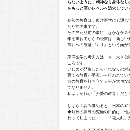
らないように，精神なり身体なり
をもっと高いレベルへ追求してい
姿勢の教育は，東洋医学にも通じ
たり前の事です。
その当たり前の事に，なかなか気
年を重ねてからの読書は，新しい
事）への確証づくり」という面が
東洋医学の考え方は，今，大きな
ころです。
いじめが発生したらそれなりの対
育てる教育が平素から行われてい
方の教育を打ち立てる事が大切な
てなりません。
私は，それが「姿勢の教育」だと
しばらく読み進めると，日本の武
◆剣技の訓練の究極の目的は，他
わってしまった・・・「殺人剣」