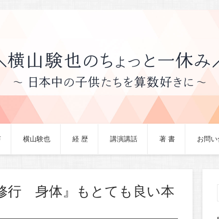
声
横山験也
経 歴
講演講話
著 書
お問い
修行 身体』もとても良い本