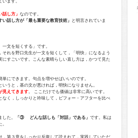
ています。
い話し方」
なのです。
すい話し方が「最も重要な教育技術」
と明言されていま
 一文を短くする」です。
，それを野口先生が一文を短くして，「明快」になるよう
実にすごいです。こんな素晴らしい直し方は，かつて見た
簡単にできます。句点を増やせばいいのです。
というと，基の文が悪ければ，明快になりません。
が見えてきます
。 ここだけでも価値は非常に高いです。
となく，しっかりと吟味して，ビフォー・アフターを比べ
ました。
「③ どんな話しも「対話」である」
です。私は
た。
は，第３章をしっかり反復して読まれて，実践していただ