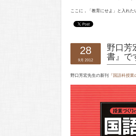
ここに，「教育にせよ」と入れた
野口芳
28
書』で
9月 2012
野口芳宏先生の新刊
『国語科授業