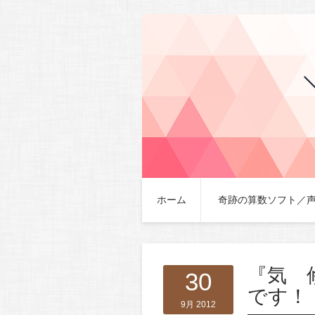
ホーム
奇跡の算数ソフト／
『気 
30
です！
9月 2012