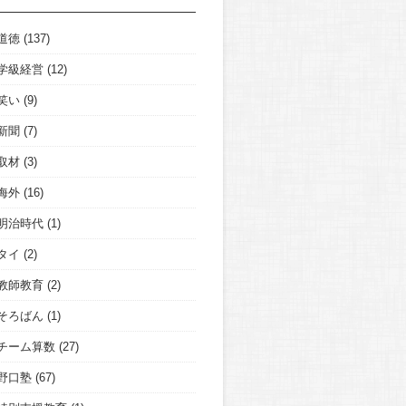
道徳
(137)
学級経営
(12)
笑い
(9)
新聞
(7)
取材
(3)
海外
(16)
明治時代
(1)
タイ
(2)
教師教育
(2)
そろばん
(1)
チーム算数
(27)
野口塾
(67)