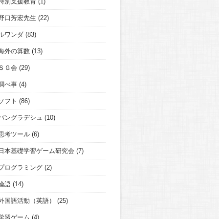
特別支援教育
(1)
野口芳宏先生
(22)
ルワンダ
(83)
海外の算数
(13)
ＳＧ会
(29)
調べ事
(4)
ソフト
(86)
バングラデシュ
(10)
思考ツール
(6)
日本基礎学習ゲーム研究会
(7)
プログラミング
(2)
論語
(14)
外国語活動（英語）
(25)
学習ゲーム
(4)