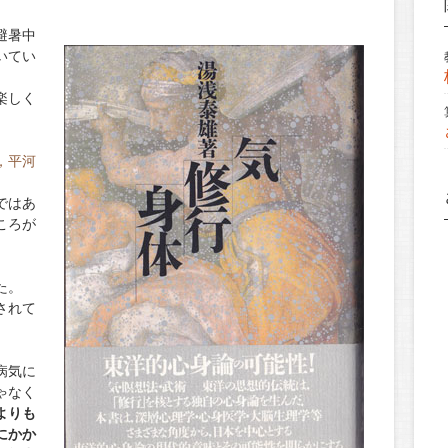
避暑中
いてい
楽しく
，平河
ではあ
ころが
た。
されて
病気に
ゃなく
よりも
にかか