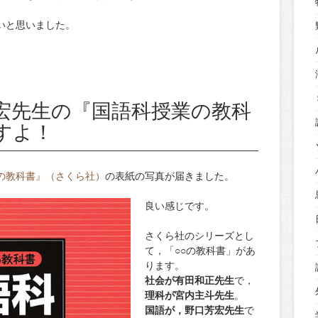
いと思いました。
宏先生の『国語科授業の教科
すよ！
の教科書』（さくら社）
の表紙の写真が届きました。
良い感じです。
さくら社のシリーズとし
て，「○○の教科書」があ
ります。
社会が有田和正先生
で，
理科が宮内主斗先生
。
国語が，野口芳宏先生
で