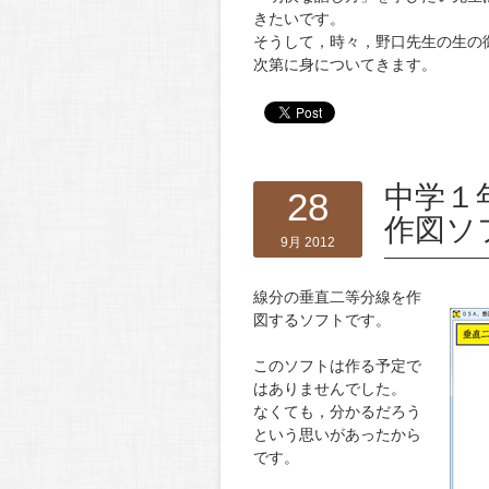
きたいです。
そうして，時々，野口先生の生の
次第に身についてきます。
中学１
28
作図ソ
9月 2012
線分の垂直二等分線を作
図するソフトです。
このソフトは作る予定で
はありませんでした。
なくても，分かるだろう
という思いがあったから
です。