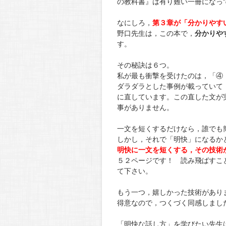
の教科書』は有り難い一冊になっ
なにしろ，
第３章が「分かりやす
野口先生は，この本で，
分かりや
す。
その秘訣は６つ。
私が最も衝撃を受けたのは，「④
ダラダラとした事例が載っていて
に直しています。この直した文が
事がありません。
一文を短くするだけなら，誰でも
しかし，それで「明快」になるか
明快に一文を短くする，その技術
５２ページです！ 読み飛ばすこ
て下さい。
もう一つ，嬉しかった技術があり
得意なので，つくづく同感しまし
「明快な話し方」を学びたい先生