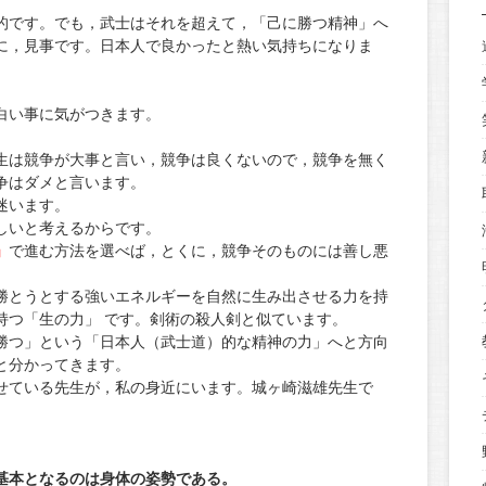
的です。でも，武士はそれを超えて，「己に勝つ精神」へ
に，見事です。日本人で良かったと熱い気持ちになりま
白い事に気がつきます。
。
生は競争が大事と言い，競争は良くないので，競争を無く
争はダメと言います。
迷います。
しいと考えるからです。
」
で進む方法を選べば，とくに，競争そのものには善し悪
勝とうとする強いエネルギーを自然に生み出させる力を持
持つ「生の力」 です。剣術の殺人剣と似ています。
勝つ」という「日本人（武士道）的な精神の力」へと方向
と分かってきます。
せている先生が，私の身近にいます。城ヶ崎滋雄先生で
基本となるのは身体の姿勢である。