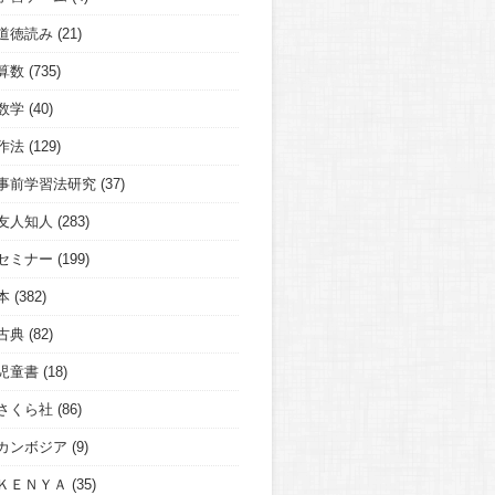
道徳読み
(21)
算数
(735)
数学
(40)
作法
(129)
事前学習法研究
(37)
友人知人
(283)
セミナー
(199)
本
(382)
古典
(82)
児童書
(18)
さくら社
(86)
カンボジア
(9)
ＫＥＮＹＡ
(35)