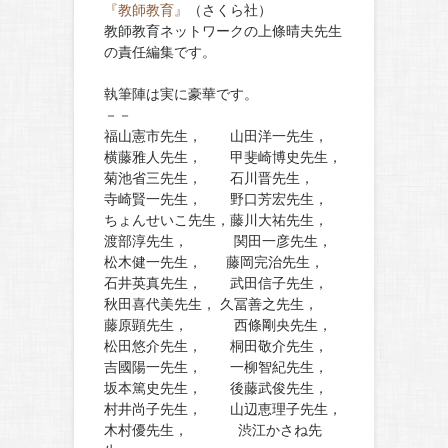
『教師教育』
（さくら社）
教師教育ネットワークの上條晴夫先生
の責任編集です。
執筆陣は実に豪華です。
－－
福山憲市先生， 山田洋一先生，
横藤雅人先生， 甲斐崎博史先生，
菊池省三先生， 石川晋先生，
寺崎賢一先生， 野口芳宏先生，
ちょんせいこ先生，藤川大祐先生，
渡部淳先生， 関田一彦先生，
松木健一先生， 藤岡完治先生，
石井英真先生， 武田信子先生，
秋田喜代美先生， 久冨善之先生，
藤原顕先生， 西條剛央先生，
松田悠介先生， 桐田敬介先生，
吉國陽一先生， 一柳智紀先生，
坂本篤史先生， 後藤武俊先生，
村井尚子先生， 山辺恵理子先生，
木村優先生， 渋江かさね先