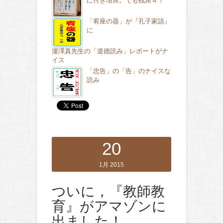
に付き増席。でも残席４！
「宥座の器」が『孔子家語』
に
瀧澤真先生の「道徳読み」レポートがナ
イス
「忠告」の「告」のナイスな
読み
20
1月 2015
ついに，『教師教
育』がアマゾンに
出ました！