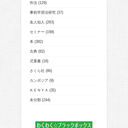
作法
(129)
事前学習法研究
(37)
友人知人
(283)
セミナー
(199)
本
(382)
古典
(82)
児童書
(18)
さくら社
(86)
カンボジア
(9)
ＫＥＮＹＡ
(35)
未分類
(244)