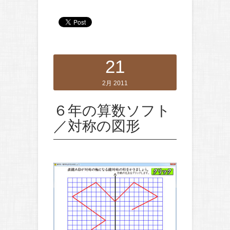
21
2月 2011
６年の算数ソフト
／対称の図形