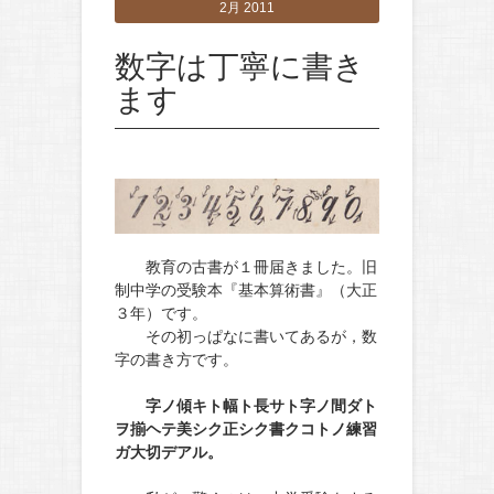
2月 2011
数字は丁寧に書き
ます
教育の古書が１冊届きました。旧
制中学の受験本『基本算術書』（大正
３年）です。
その初っぱなに書いてあるが，数
字の書き方です。
字ノ傾キト幅ト長サト字ノ間ダト
ヲ揃ヘテ美シク正シク書クコトノ練習
ガ大切デアル。