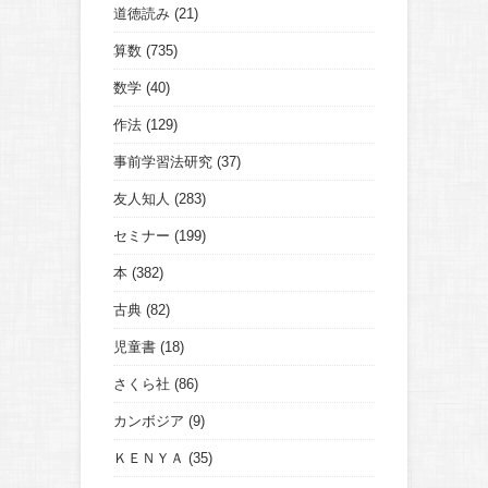
道徳読み
(21)
算数
(735)
数学
(40)
作法
(129)
事前学習法研究
(37)
友人知人
(283)
セミナー
(199)
本
(382)
古典
(82)
児童書
(18)
さくら社
(86)
カンボジア
(9)
ＫＥＮＹＡ
(35)