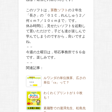
このソフトは，
算数ソフト
の２年生
「長さ」の「０１Ｃ，れんしゅう２／
何ｃｍ？／１０ｃｍまで」です。
休み時間に，見せたいソフトを起動し
て置いただけで，子ども達が楽しんで
学んでしまうのですから，良いですよ
ね。
－－
今週の土曜日は，明石事務所でＳＧ会
です。楽しみです。
－－
関連記事：
ルワンダの単位換算、広さの
単位「ca」って？
わくわくプリントが１０枚
も！
素麺塾での瀧澤先生、松島先