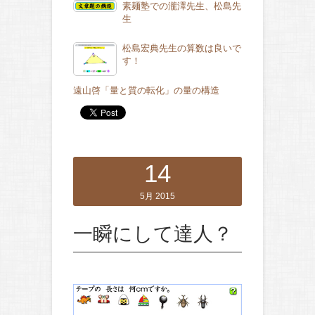
素麺塾での瀧澤先生、松島先
生
松島宏典先生の算数は良いで
す！
遠山啓「量と質の転化」の量の構造
14
5月 2015
一瞬にして達人？