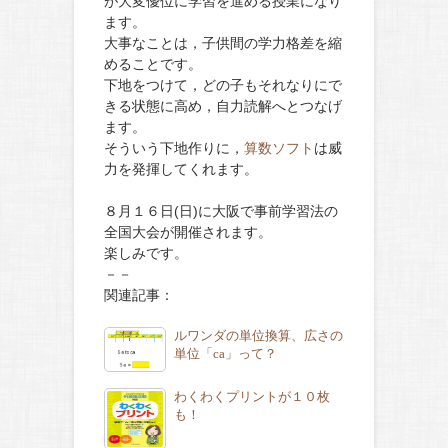
が大変優位に学習を進める授業になり
ます。
大事なことは，子供間の学力格差を縮
めることです。
下地をつけて，どの子もそれなりにで
きる状態に高め，自力読解へとつなげ
ます。
そういう下地作りに，
算数ソフト
は威
力を発揮してくれます。
８月１６日(日)に大阪で事前学習法の
全国大会が開催されます。
楽しみです。
－－
関連記事：
ルワンダの単位換算、広さの
単位「ca」って？
わくわくプリントが１０枚
も！