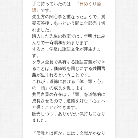
手に持っていたのは，
『日めくり論
語』
です。
先生方の関心事と重なったようで，質
疑応答後，あっという間に全部売り切
れました。
購入した先生の教室では，年明けにみ
んなで一斉唱和が始まります。
すると，学級に論語文化が芽生えま
す。
クラス全員で共有する論語言葉ができ
ることは，価値観を同じにする
共同言
葉
が生まれるということです。
これが，道徳における「体・頭・心」
の「頭」の成長を促します。
共同言葉の存在は，「頭」を道徳的に
成長させるので，道徳を好む「心」へ
と導くことができます。
販売しつつ，ありがたい気持ちになり
ました。
『儒教とは何か』には，文献がかなり