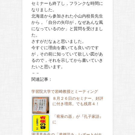
セミナーも終了し，フランクな時間に
なりました。
北海道から参加された小山内校長先生
から，「自分の矢印が，なぜあんな風
になっているのか」と質問を受けまし
た。
さすがだなぁと思いました。
今すぐに理由を書いても良いのです
が，その前に知っていて欲しい図があ
るので，それを示してから書いていき
たいと思います。
－－
関連記事：
学習院大学で岩崎教授とミーティング
８月２６日のセミナー、好評
に付き増席。でも残席４！
「宥座の器」が『孔子家語』
に
瀧澤真先生の「道徳読み」レポートがナ