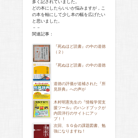
多く記されていました。
どの本にしたらいいか悩みますが，こ
の本を軸にして少し本の幅を広げたい
と思いました。
－－
関連記事：
『死ぬほど読書』の中の道徳
（２）
『死ぬほど読書』の中の道徳
道徳の評価が追補された『所
見辞典』への声が
木村明憲先生の『情報学習支
援ツール』のハンドブックが
内田洋行のサイトにアッ
プ！！
次回、ＳＧ会の課題図書、勉
強になりますね！