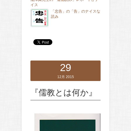
イス
「忠告」の「告」のナイスな
読み
29
12月 2015
『儒教とは何か』