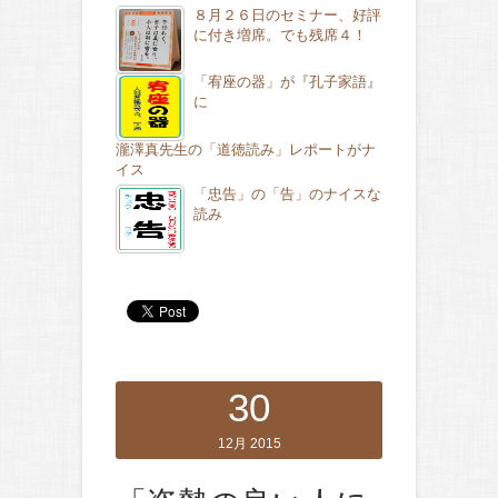
８月２６日のセミナー、好評
に付き増席。でも残席４！
「宥座の器」が『孔子家語』
に
瀧澤真先生の「道徳読み」レポートがナ
イス
「忠告」の「告」のナイスな
読み
30
12月 2015