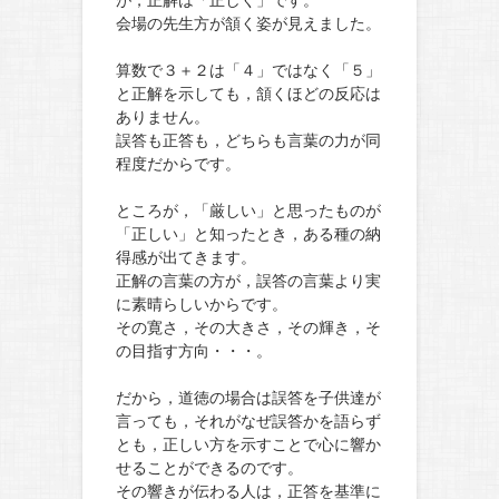
が，正解は「正しく」です。
会場の先生方が頷く姿が見えました。
算数で３＋２は「４」ではなく「５」
と正解を示しても，頷くほどの反応は
ありません。
誤答も正答も，どちらも言葉の力が同
程度だからです。
ところが，「厳しい」と思ったものが
「正しい」と知ったとき，ある種の納
得感が出てきます。
正解の言葉の方が，誤答の言葉より実
に素晴らしいからです。
その寛さ，その大きさ，その輝き，そ
の目指す方向・・・。
だから，道徳の場合は誤答を子供達が
言っても，それがなぜ誤答かを語らず
とも，正しい方を示すことで心に響か
せることができるのです。
その響きが伝わる人は，正答を基準に