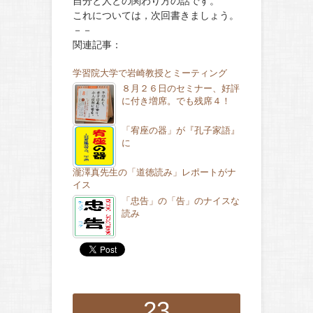
自分と人との関わり方の話です。
これについては，次回書きましょう。
－－
関連記事：
学習院大学で岩崎教授とミーティング
８月２６日のセミナー、好評
に付き増席。でも残席４！
「宥座の器」が『孔子家語』
に
瀧澤真先生の「道徳読み」レポートがナ
イス
「忠告」の「告」のナイスな
読み
23