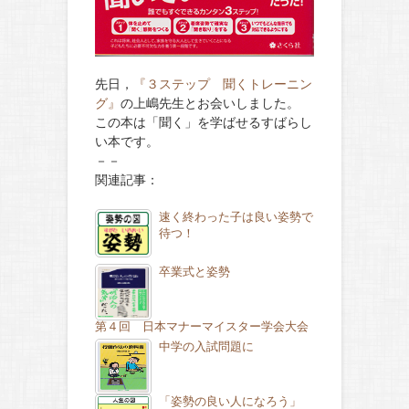
先日，
『３ステップ 聞くトレーニン
グ』
の上嶋先生とお会いしました。
この本は「聞く」を学ばせるすばらし
い本です。
－－
関連記事：
速く終わった子は良い姿勢で
待つ！
卒業式と姿勢
第４回 日本マナーマイスター学会大会
中学の入試問題に
「姿勢の良い人になろう」