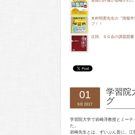
道徳の評価が追補された
木村明憲先生の『情報学
プ！！
次回、ＳＧ会の課題図書
学習院
01
グ
9月 2017
学習院大学で岩崎淳教授とミーテ
た。
岩崎先生とは、ずいぶん昔に、江