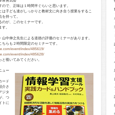
多摩勇気会
すので、正味は１時間半ぐらいと思います。
とは子ども達がしっかりと教材文に向き合う授業をするこ
点を持って。
るのが、このセミナーです。
ます。
・山中伸之先生による道徳の評価のセミナーがあります。
こちらも２時間限定のセミナーです。
se.com/event/index/485619/
se.com/event/index/485628/
っと覗いてみてください。
ニュー
カード
紹介さ
デジタ
が、つ
イトに