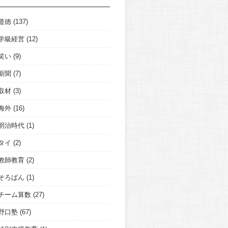
道徳
(137)
学級経営
(12)
笑い
(9)
新聞
(7)
取材
(3)
海外
(16)
明治時代
(1)
タイ
(2)
教師教育
(2)
そろばん
(1)
チーム算数
(27)
野口塾
(67)