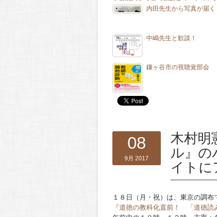
内田先生から写真が届く
中嶋先生と歓談！
鎌ヶ谷市の視聴覚部会
木村明
08
ル』の
9月 2017
イトに
１８日（月・祝）は、東京の調布
『道徳の教科化直前！ 「道徳読