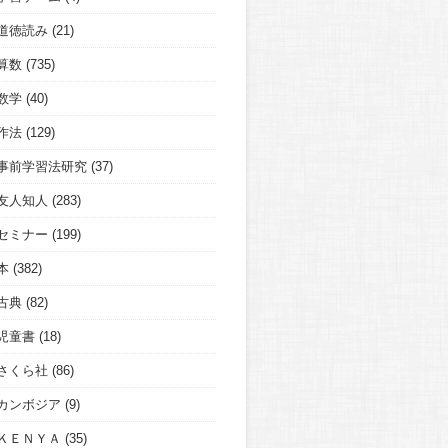
道徳読み
(21)
算数
(735)
数学
(40)
作法
(129)
事前学習法研究
(37)
友人知人
(283)
セミナー
(199)
本
(382)
古典
(82)
児童書
(18)
さくら社
(86)
カンボジア
(9)
ＫＥＮＹＡ
(35)