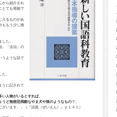
んから紹介され
にとても堪能で
じ入るものがあ
分ももう少し徳
ました。
治」「法治」の
いうような話で
した。
ように記されて
多い人物がいるとすれば、
ょうど無慈悲残酷なやま犬や狼のようなもの
で、
ございます。」（『説苑（ぜいえん）』ｐ１４１）