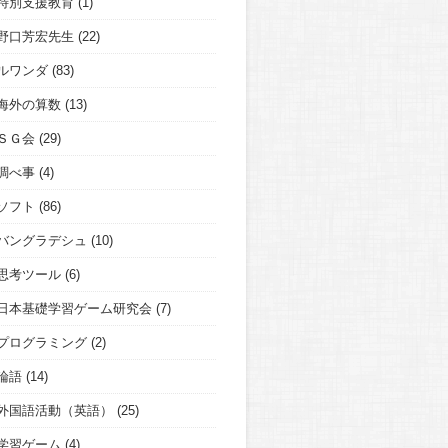
特別支援教育
(1)
野口芳宏先生
(22)
ルワンダ
(83)
海外の算数
(13)
ＳＧ会
(29)
調べ事
(4)
ソフト
(86)
バングラデシュ
(10)
思考ツール
(6)
日本基礎学習ゲーム研究会
(7)
プログラミング
(2)
論語
(14)
外国語活動（英語）
(25)
学習ゲーム
(4)