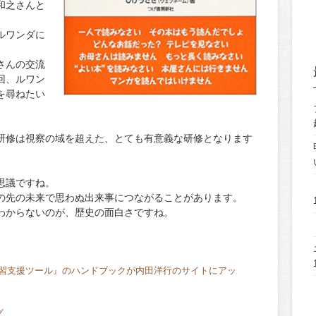
和之さんと
ルワンダに
さんの交流
回、ルワン
を尋ねたい
研修は視察の域を超えた、とても有意義な研修となります
思議ですね。
の先の未来で思わぬ出来事につながることがあります。
わからないのが、歴史の面白さですね。
習支援ツール』のハンドブックが内田洋行のサイトにアッ
グ