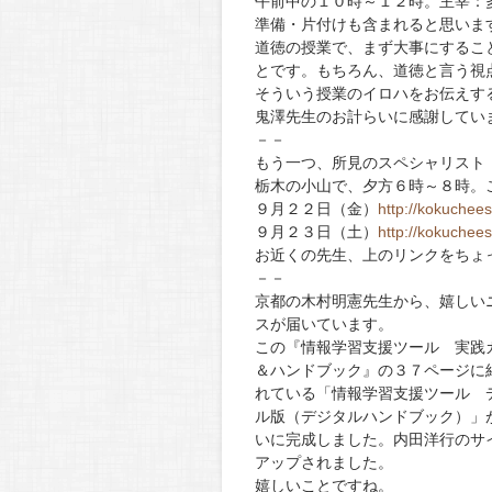
午前中の１０時～１２時。主宰：
準備・片付けも含まれると思いま
道徳の授業で、まず大事にするこ
とです。もちろん、道徳と言う視
そういう授業のイロハをお伝えす
鬼澤先生のお計らいに感謝してい
－－
もう一つ、所見のスペシャリスト
栃木の小山で、夕方６時～８時。
９月２２日（金）
http://kokuchee
９月２３日（土）
http://kokuchee
お近くの先生、上のリンクをちょ
－－
京都の木村明憲先生から、嬉しい
スが届いています。
この『情報学習支援ツール 実践
＆ハンドブック』の３７ページに
れている「情報学習支援ツール 
ル版（デジタルハンドブック）」
いに完成しました。内田洋行のサ
アップされました。
嬉しいことですね。