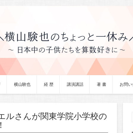
声
横山験也
経 歴
講演講話
著 書
お問い
エルさんが関東学院小学校の
！