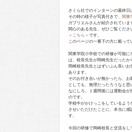
さくら社でのインターンの最終日
その時の様子が写真付きで、
関東
ガブリエルさんが紹介されていま
関心のある先生、ぜひご覧くださ
＜こちら＞
です。
このページの一番下の方に載って
関東学院小学校での研修が可能に
は、校長先生が岡崎先生だったか
岡崎校長先生とはずいぶん長いお
あります。
そのお付き合いが無かったら、お
としても、無理だったろうなと思
なにしろ、１週間後には運動会が
のです。
学校中がかけっこをしているよう
させいただけたことに、本当に感
す。
今回の研修で岡崎校長と交流をし