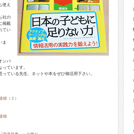
も使え
ら社の
に掲載
れてい
いま
オンパ
なっています。
思っている先生、ネットや本をぜひ御活用下さい。
道徳（２）
道徳