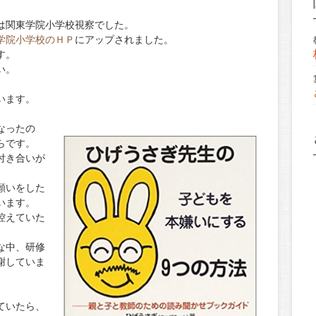
は関東学院小学校視察でした。
学院小学校のＨＰ
にアップされました。
す。
い。
います。
なったの
らです。
付き合いが
願いをした
います。
控えていた
な中、研修
謝していま
ていたら、