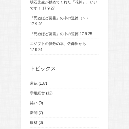
明石先生が勧めてくれた『花神』、いい
です！
17.9.27
『死ぬほど読書』の中の道徳（２）
17.9.26
『死ぬほど読書』の中の道徳
17.9.25
エジプトの算数の本、佐藤氏から
17.9.24
トピックス
道徳
(137)
学級経営
(12)
笑い
(9)
新聞
(7)
取材
(3)