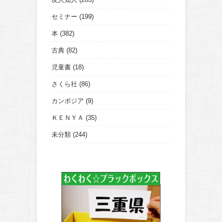
セミナー
(199)
本
(382)
古典
(82)
児童書
(18)
さくら社
(86)
カンボジア
(9)
ＫＥＮＹＡ
(35)
未分類
(244)