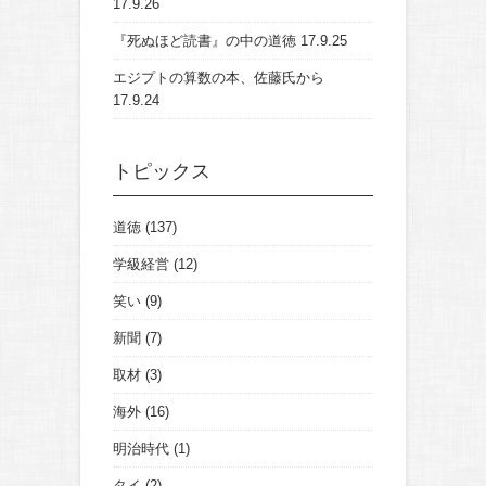
17.9.26
『死ぬほど読書』の中の道徳
17.9.25
エジプトの算数の本、佐藤氏から
17.9.24
トピックス
道徳
(137)
学級経営
(12)
笑い
(9)
新聞
(7)
取材
(3)
海外
(16)
明治時代
(1)
タイ
(2)