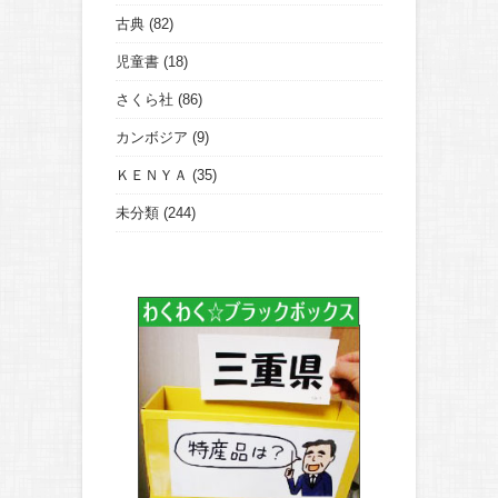
古典
(82)
児童書
(18)
さくら社
(86)
カンボジア
(9)
ＫＥＮＹＡ
(35)
未分類
(244)