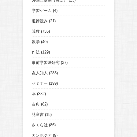
外国語活動（英語）
(25)
学習ゲーム
(4)
道徳読み
(21)
算数
(735)
数学
(40)
作法
(129)
事前学習法研究
(37)
友人知人
(283)
セミナー
(199)
本
(382)
古典
(82)
児童書
(18)
さくら社
(86)
カンボジア
(9)