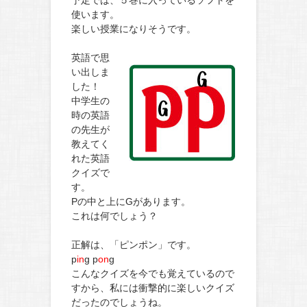
使います。
楽しい授業になりそうです。
英語で思
い出しま
した！
中学生の
時の英語
の先生が
教えてく
れた英語
クイズで
す。
Pの中と上にGがあります。
これは何でしょう？
正解は、「ピンポン」です。
p
in
g p
on
g
こんなクイズを今でも覚えているので
すから、私には衝撃的に楽しいクイズ
だったのでしょうね。