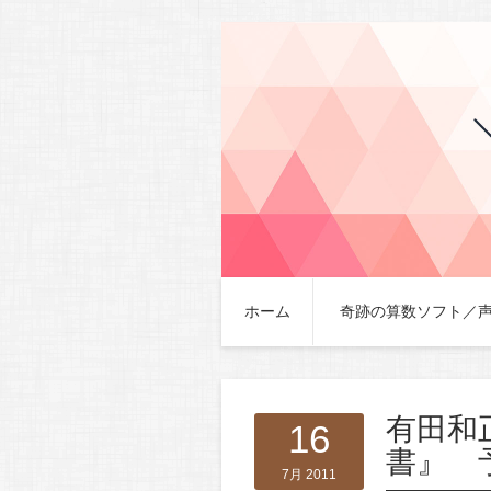
ホーム
奇跡の算数ソフト／
有田和
16
書』 
7月 2011