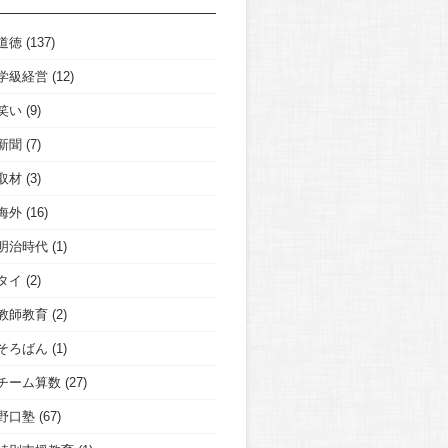
道徳
(137)
学級経営
(12)
笑い
(9)
新聞
(7)
取材
(3)
海外
(16)
明治時代
(1)
タイ
(2)
教師教育
(2)
そろばん
(1)
チーム算数
(27)
野口塾
(67)