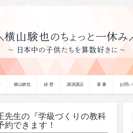
声
横山験也
経 歴
講演講話
著 書
お問い
正先生の『学級づくりの教科
予約できます！