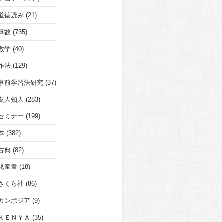
道徳読み
(21)
算数
(735)
数学
(40)
作法
(129)
事前学習法研究
(37)
友人知人
(283)
セミナー
(199)
本
(382)
古典
(82)
児童書
(18)
さくら社
(86)
カンボジア
(9)
ＫＥＮＹＡ
(35)