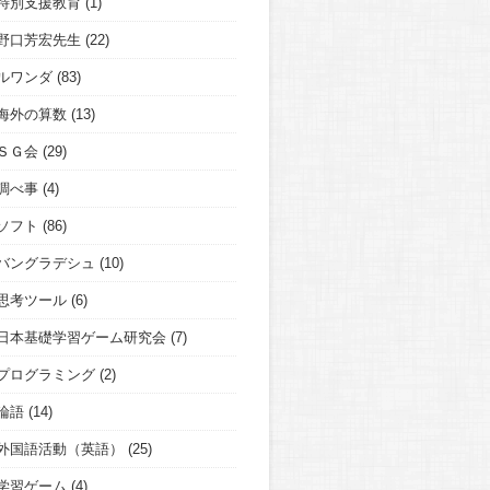
特別支援教育
(1)
野口芳宏先生
(22)
ルワンダ
(83)
海外の算数
(13)
ＳＧ会
(29)
調べ事
(4)
ソフト
(86)
バングラデシュ
(10)
思考ツール
(6)
日本基礎学習ゲーム研究会
(7)
プログラミング
(2)
論語
(14)
外国語活動（英語）
(25)
学習ゲーム
(4)