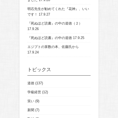
明石先生が勧めてくれた『花神』、いい
です！
17.9.27
『死ぬほど読書』の中の道徳（２）
17.9.26
『死ぬほど読書』の中の道徳
17.9.25
エジプトの算数の本、佐藤氏から
17.9.24
トピックス
道徳
(137)
学級経営
(12)
笑い
(9)
新聞
(7)