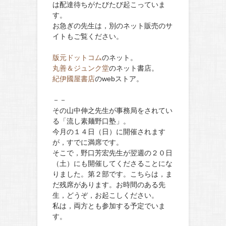
は配達待ちがたびたび起こっていま
す。
お急ぎの先生は，別のネット販売のサ
イトもご覧ください。
版元ドットコム
のネット。
丸善＆ジュンク堂
のネット書店。
紀伊國屋書店
のwebストア。
－－
その山中伸之先生が事務局をされてい
る「流し素麺野口塾」。
今月の１４日（日）に開催されます
が，すでに満席です。
そこで，野口芳宏先生が翌週の２０日
（土）にも開催してくださることにな
りました。第２部です。こちらは，ま
だ残席があります。お時間のある先
生，どうぞ，お起こしください。
私は，両方とも参加する予定でいま
す。