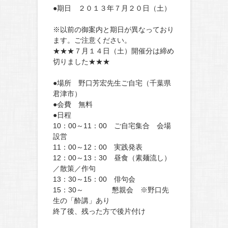
●期日 ２０１３年７月２０日（土）
※以前の御案内と期日が異なっており
ます。ご注意ください。
★★★７月１４日（土）開催分は締め
切りました★★★
●場所 野口芳宏先生ご自宅（千葉県
君津市）
●会費 無料
●日程
10：00～11：00 ご自宅集合 会場
設営
11：00～12：00 実践発表
12：00～13：30 昼食（素麺流し）
／散策／作句
13：30～15：00 俳句会
15：30～ 懇親会 ※野口先
生の「酔講」あり
終了後、残った方で後片付け