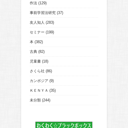
作法
(129)
事前学習法研究
(37)
友人知人
(283)
セミナー
(199)
本
(382)
古典
(82)
児童書
(18)
さくら社
(86)
カンボジア
(9)
ＫＥＮＹＡ
(35)
未分類
(244)