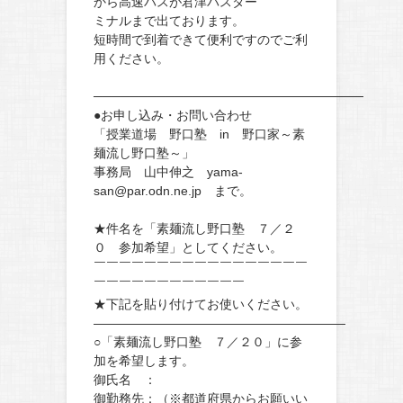
から高速バスが君津バスター
ミナルまで出ております。
短時間で到着できて便利ですのでご利
用ください。
──────────────────────────────
●お申し込み・お問い合わせ
「授業道場 野口塾 in 野口家～素
麺流し野口塾～」
事務局 山中伸之 yama-
san@par.odn.ne.jp まで。
★件名を「素麺流し野口塾 ７／２
０ 参加希望」としてください。
￣￣￣￣￣￣￣￣￣￣￣￣￣￣￣￣￣
￣￣￣￣￣￣￣￣￣￣￣￣
★下記を貼り付けてお使いください。
————————————————————
○「素麺流し野口塾 ７／２０」に参
加を希望します。
御氏名 ：
御勤務先：（※都道府県からお願いい