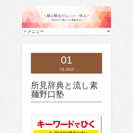
01
7月 2013
所見辞典と流し素
麺野口塾