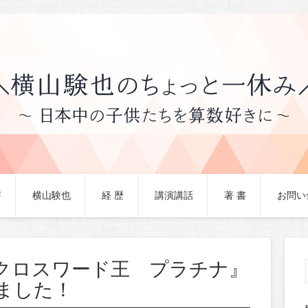
声
横山験也
経 歴
講演講話
著 書
お問い
クロスワード王 プラチナ』
ました！