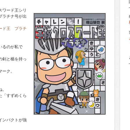
スワード王シリ
プラチナ号が出
ード王 プラチ
いるのが私で
の剣と楯を持っ
マーク。
ね。
た「すずめくら
インパクトが強