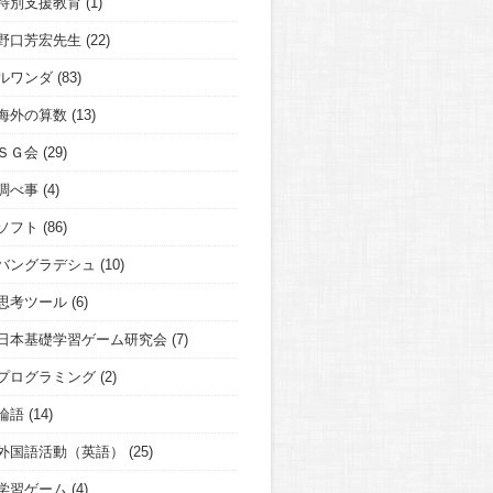
特別支援教育
(1)
野口芳宏先生
(22)
ルワンダ
(83)
海外の算数
(13)
ＳＧ会
(29)
調べ事
(4)
ソフト
(86)
バングラデシュ
(10)
思考ツール
(6)
日本基礎学習ゲーム研究会
(7)
プログラミング
(2)
論語
(14)
外国語活動（英語）
(25)
学習ゲーム
(4)