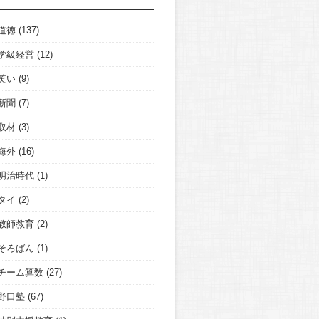
道徳
(137)
学級経営
(12)
笑い
(9)
新聞
(7)
取材
(3)
海外
(16)
明治時代
(1)
タイ
(2)
教師教育
(2)
そろばん
(1)
チーム算数
(27)
野口塾
(67)