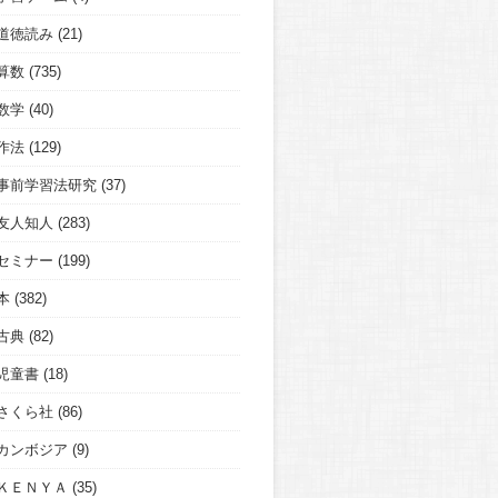
道徳読み
(21)
算数
(735)
数学
(40)
作法
(129)
事前学習法研究
(37)
友人知人
(283)
セミナー
(199)
本
(382)
古典
(82)
児童書
(18)
さくら社
(86)
カンボジア
(9)
ＫＥＮＹＡ
(35)