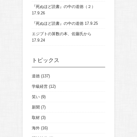
『死ぬほど読書』の中の道徳（２）
17.9.26
『死ぬほど読書』の中の道徳
17.9.25
エジプトの算数の本、佐藤氏から
17.9.24
トピックス
道徳
(137)
学級経営
(12)
笑い
(9)
新聞
(7)
取材
(3)
海外
(16)