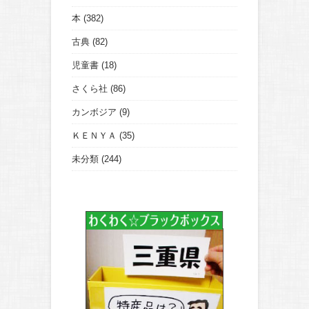
本
(382)
古典
(82)
児童書
(18)
さくら社
(86)
カンボジア
(9)
ＫＥＮＹＡ
(35)
未分類
(244)