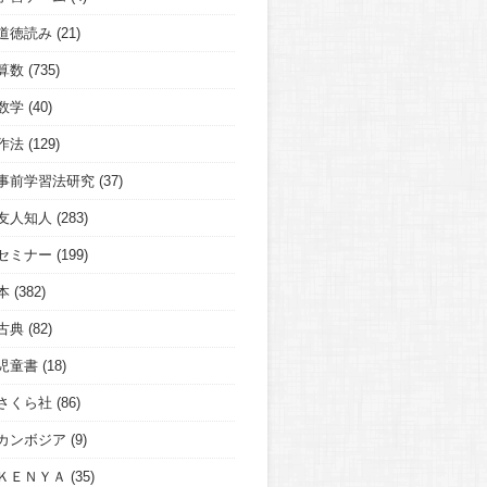
道徳読み
(21)
算数
(735)
数学
(40)
作法
(129)
事前学習法研究
(37)
友人知人
(283)
セミナー
(199)
本
(382)
古典
(82)
児童書
(18)
さくら社
(86)
カンボジア
(9)
ＫＥＮＹＡ
(35)