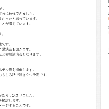
が，
存分に勉強できました。
良かったと思っています。
ことが増えています。
す。
生です。
ニ講演会も開きます。
んど密教講演会となります。
。
。
ホテル部を開催します。
おもしろ話で沸き立つ予定です。
。
があり，決まりました。
を検討します。
メージすることです。