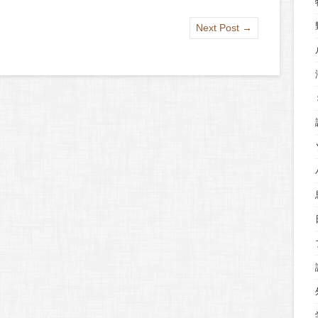
Next Post
→