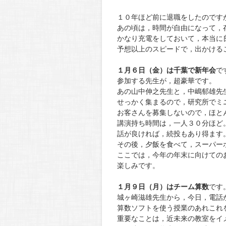
１０年ほど前に退職をしたのです
あの頃は，時間が自由になって，
かなり充電をしておいて，本当に
予想以上のスピードで，出かける
１月６
日（金）は千葉で新年会
で
参加する先生が，超豪華です。
あの山中伸之先生と，中嶋郁雄先
せっかく集まるので，研究所でミ
お客さんを募集しないので，ほと
講演持ち時間は，一人３０分ほど
話が良ければ，続投もあり得ます
その後，夕飯を食べて，スーパー
ここでは，今年の年末に向けての
楽しみです。
１月９日（月）はチーム算数
です
城ヶ崎滋雄先生から，今日，電話
算数ソフトを使う授業のあれこれ
重要なことは，近未来の教室をイ