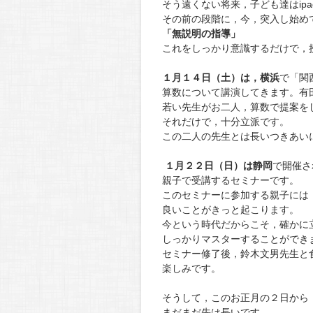
そう遠くない将来，子ども達はip
その前の段階に，今，突入し始め
「無説明の指導」
これをしっかり意識するだけで，
１月１４日（土）は，横浜
で「関
算数について講演してきます。有
若い先生がお二人，算数で提案を
それだけで，十分立派です。
この二人の先生とは長いつきあい
１月２２日（日）は静岡
で開催さ
親子で受講するセミナーです。
このセミナーに参加する親子には
良いことがきっと起こります。
今という時代だからこそ，確かに
しっかりマスターすることができ
セミナー修了後，鈴木文男先生と
楽しみです。
そうして，このお正月の２日から
まだまだ先は長いです。