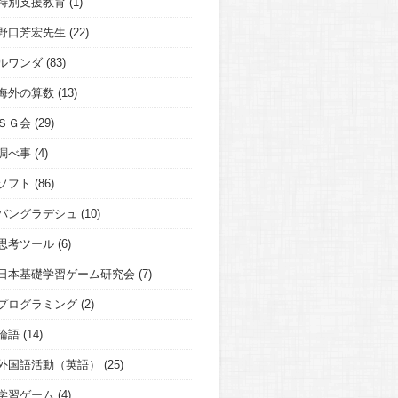
特別支援教育
(1)
野口芳宏先生
(22)
ルワンダ
(83)
海外の算数
(13)
ＳＧ会
(29)
調べ事
(4)
ソフト
(86)
バングラデシュ
(10)
思考ツール
(6)
日本基礎学習ゲーム研究会
(7)
プログラミング
(2)
論語
(14)
外国語活動（英語）
(25)
学習ゲーム
(4)