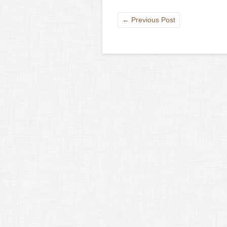
←
Previous Post