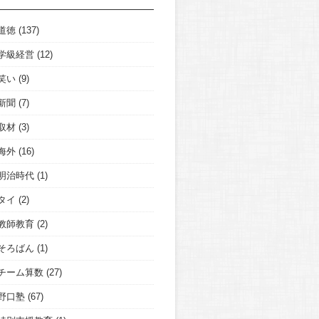
道徳
(137)
学級経営
(12)
笑い
(9)
新聞
(7)
取材
(3)
海外
(16)
明治時代
(1)
タイ
(2)
教師教育
(2)
そろばん
(1)
チーム算数
(27)
野口塾
(67)