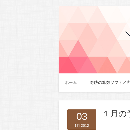
ホーム
奇跡の算数ソフト／
１月の
03
1月 2012