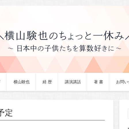
声
横山験也
経 歴
講演講話
著 書
お問い
予定