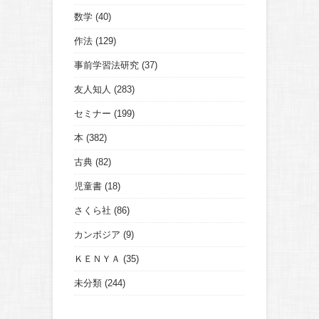
数学
(40)
作法
(129)
事前学習法研究
(37)
友人知人
(283)
セミナー
(199)
本
(382)
古典
(82)
児童書
(18)
さくら社
(86)
カンボジア
(9)
ＫＥＮＹＡ
(35)
未分類
(244)