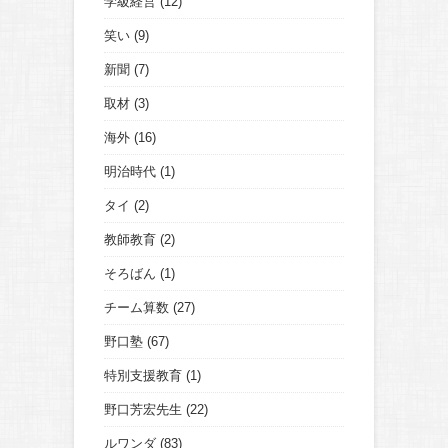
学級経営
(12)
笑い
(9)
新聞
(7)
取材
(3)
海外
(16)
明治時代
(1)
タイ
(2)
教師教育
(2)
そろばん
(1)
チーム算数
(27)
野口塾
(67)
特別支援教育
(1)
野口芳宏先生
(22)
ルワンダ
(83)