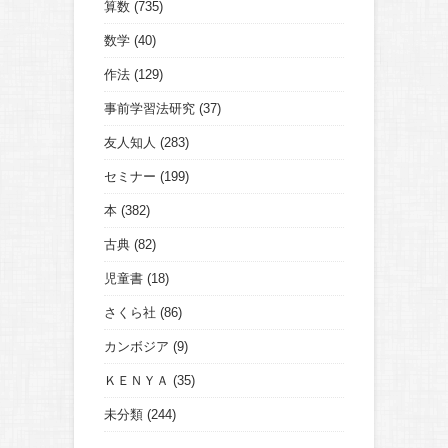
算数
(735)
数学
(40)
作法
(129)
事前学習法研究
(37)
友人知人
(283)
セミナー
(199)
本
(382)
古典
(82)
児童書
(18)
さくら社
(86)
カンボジア
(9)
ＫＥＮＹＡ
(35)
未分類
(244)