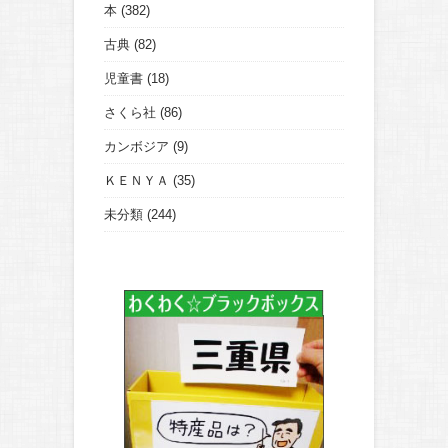
本
(382)
古典
(82)
児童書
(18)
さくら社
(86)
カンボジア
(9)
ＫＥＮＹＡ
(35)
未分類
(244)