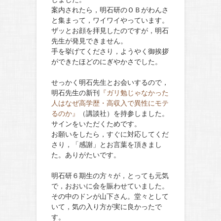
案内されたら，明石研のＯＢがわんさ
と集まって，ワイワイやっています。
ザッとお顔を拝見したのですが，明石
先生が発見できません。
手を挙げてくださり，ようやく御挨拶
ができたほどのにぎやかさでした。
せっかく明石先生とお会いするので，
明石先生の新刊
『ガリ勉じゃなかった
人はなぜ高学歴・高収入で異性にモテ
るのか』
（講談社）を持参しました。
サインをいただくためです。
お願いをしたら，すぐに対応してくだ
さり，「感謝」とお言葉を頂きまし
た。ありがたいです。
明石研６期生の方々が，とっても元気
で，おおいに会を賑わせていました。
その中のドンが山下さん。堂々として
いて，気の入り方が実に良かったで
す。