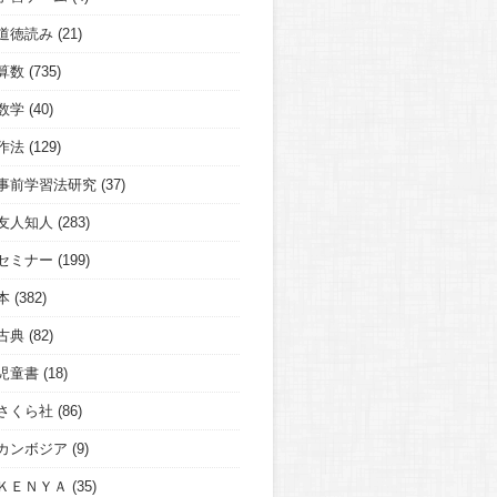
道徳読み
(21)
算数
(735)
数学
(40)
作法
(129)
事前学習法研究
(37)
友人知人
(283)
セミナー
(199)
本
(382)
古典
(82)
児童書
(18)
さくら社
(86)
カンボジア
(9)
ＫＥＮＹＡ
(35)