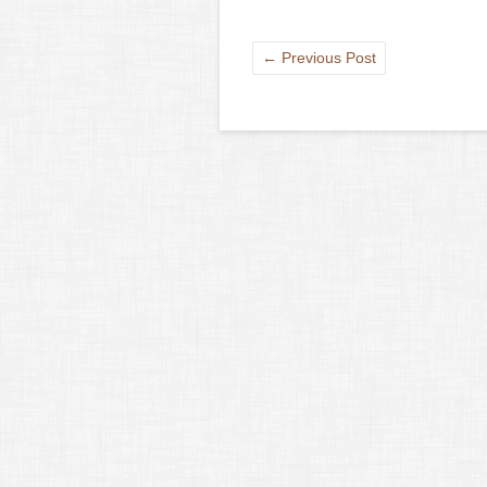
←
Previous Post