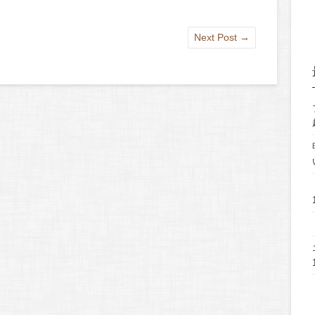
Next Post
→