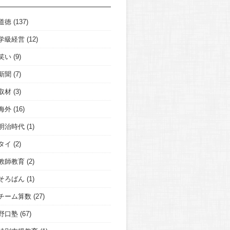
道徳
(137)
学級経営
(12)
笑い
(9)
新聞
(7)
取材
(3)
海外
(16)
明治時代
(1)
タイ
(2)
教師教育
(2)
そろばん
(1)
チーム算数
(27)
野口塾
(67)