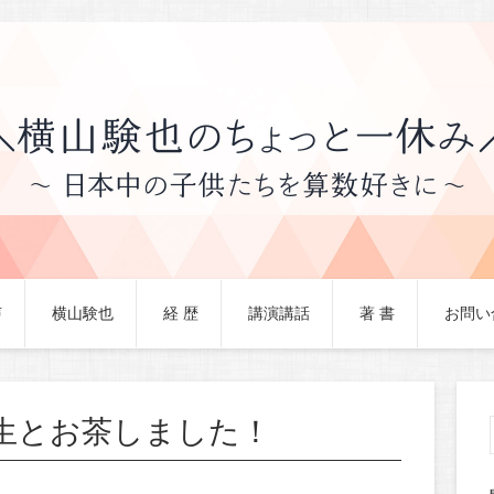
声
横山験也
経 歴
講演講話
著 書
お問い
生とお茶しました！