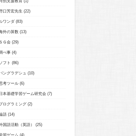
特別支援教育
(1)
野口芳宏先生
(22)
ルワンダ
(83)
海外の算数
(13)
ＳＧ会
(29)
調べ事
(4)
ソフト
(86)
バングラデシュ
(10)
思考ツール
(6)
日本基礎学習ゲーム研究会
(7)
プログラミング
(2)
論語
(14)
外国語活動（英語）
(25)
学習ゲーム
(4)