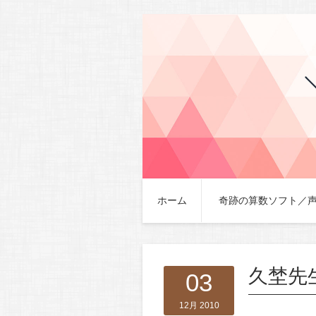
ホーム
奇跡の算数ソフト／
久埜先
03
12月 2010