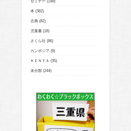
セミナー
(199)
本
(382)
古典
(82)
児童書
(18)
さくら社
(86)
カンボジア
(9)
ＫＥＮＹＡ
(35)
未分類
(244)