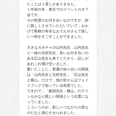
たことは１度しかありません。
１年前の冬，東京でのイベントのオフ
会です。
その程度のお付き合いなのですが，妙
に親しくさせていただいていて，おか
げで島根の有名なおでんやさんで楽し
い一時をすごすことができました。
大きなカボチャの山内先生，山内先生
と一緒の北村先生，長いお付き合いの
ある広山先生も来てくださり，話しが
あれこれ飛び交いました。
驚いたことに，普通の知り合いの関係
は「山内先生と北村先生」「広山先生
と横山」だけで，他の皆さんはフェイ
スブックで知っている程度でした。
ですので，「飯国先生－横山」のライ
ンもかなり親しい関係という位置にな
っていました。
こういうのが，新しいつながりの形な
のだなと感心させられました。