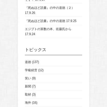
『死ぬほど読書』の中の道徳（２）
17.9.26
『死ぬほど読書』の中の道徳
17.9.25
エジプトの算数の本、佐藤氏から
17.9.24
トピックス
道徳
(137)
学級経営
(12)
笑い
(9)
新聞
(7)
取材
(3)
海外
(16)