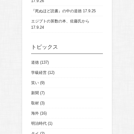
17.9.26
『死ぬほど読書』の中の道徳
17.9.25
エジプトの算数の本、佐藤氏から
17.9.24
トピックス
道徳
(137)
学級経営
(12)
笑い
(9)
新聞
(7)
取材
(3)
海外
(16)
明治時代
(1)
タイ
(2)