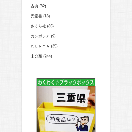
古典
(82)
児童書
(18)
さくら社
(86)
カンボジア
(9)
ＫＥＮＹＡ
(35)
未分類
(244)