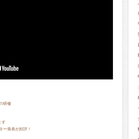
の研修
ます
ター発表が好評！