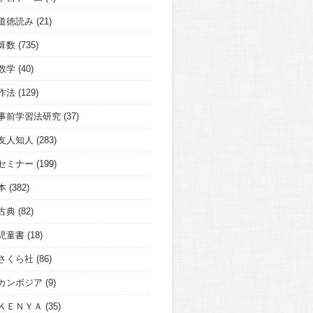
道徳読み
(21)
算数
(735)
数学
(40)
作法
(129)
事前学習法研究
(37)
友人知人
(283)
セミナー
(199)
本
(382)
古典
(82)
児童書
(18)
さくら社
(86)
カンボジア
(9)
ＫＥＮＹＡ
(35)