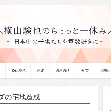
声
横山験也
経 歴
講演講話
著 書
お問い
ダの宅地造成