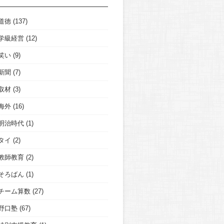
道徳
(137)
学級経営
(12)
笑い
(9)
新聞
(7)
取材
(3)
海外
(16)
明治時代
(1)
タイ
(2)
教師教育
(2)
そろばん
(1)
チーム算数
(27)
野口塾
(67)