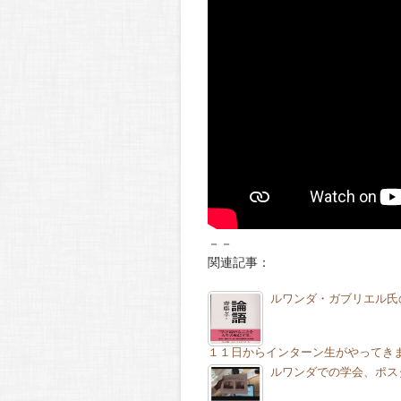
－－
関連記事：
ルワンダ・ガブリエル氏
１１日からインターン生がやってき
ルワンダでの学会、ポス