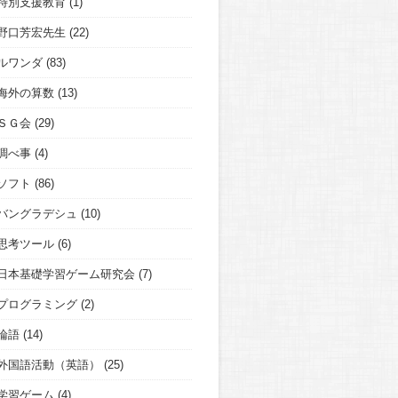
特別支援教育
(1)
野口芳宏先生
(22)
ルワンダ
(83)
海外の算数
(13)
ＳＧ会
(29)
調べ事
(4)
ソフト
(86)
バングラデシュ
(10)
思考ツール
(6)
日本基礎学習ゲーム研究会
(7)
プログラミング
(2)
論語
(14)
外国語活動（英語）
(25)
学習ゲーム
(4)