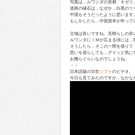
写真は，ルワンダの首都「キガリ
道路の縁石は，なぜか，白黒のツ
中国もそうだったように思います
もしかしたら，中国資本が作って
立地は良いですね。見晴らしの良
ルワンダにＩＭが広まる頃には，
そうしたら，そこの一間を借りて
思いを巡らしても，グイッと気に
お幾らぐらいなのでしょうね。
－－
日本語版の
算数ソフト
のビデオ。
今日も見てみたのですが，なかな