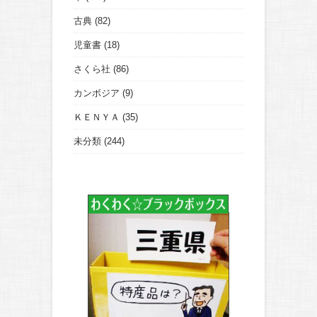
古典
(82)
児童書
(18)
さくら社
(86)
カンボジア
(9)
ＫＥＮＹＡ
(35)
未分類
(244)