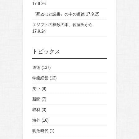
17.9.26
『死ぬほど読書』の中の道徳
17.9.25
エジプトの算数の本、佐藤氏から
17.9.24
トピックス
道徳
(137)
学級経営
(12)
笑い
(9)
新聞
(7)
取材
(3)
海外
(16)
明治時代
(1)