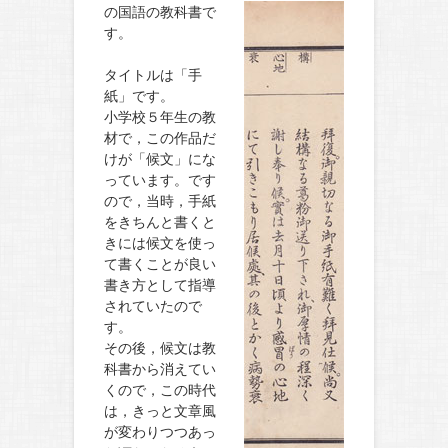
の国語の教科書で
す。
タイトルは「手
紙」です。
小学校５年生の教
材で，この作品だ
けが「候文」にな
っています。です
ので，当時，手紙
をきちんと書くと
きには候文を使っ
て書くことが良い
書き方として指導
されていたので
す。
その後，候文は教
科書から消えてい
くので，この時代
は，きっと文章風
が変わりつつあっ