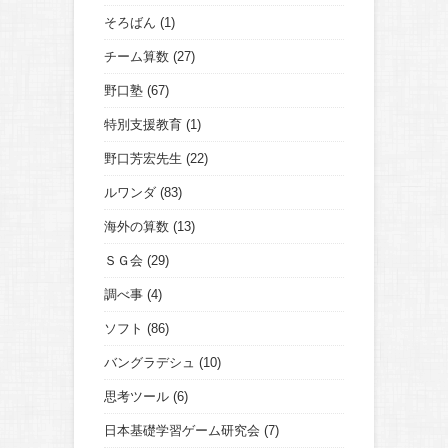
そろばん
(1)
チーム算数
(27)
野口塾
(67)
特別支援教育
(1)
野口芳宏先生
(22)
ルワンダ
(83)
海外の算数
(13)
ＳＧ会
(29)
調べ事
(4)
ソフト
(86)
バングラデシュ
(10)
思考ツール
(6)
日本基礎学習ゲーム研究会
(7)