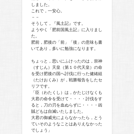
しました。
これで，一安心。
－－
そうして，『風土記』です。
ようやく「肥前国風土記」に入りまし
た。
肥前，肥後の「前」「後」の意味も書
いてあり，多いに勉強になります。
ちょっと，思いにふけったのは，崇神
（すじん）天皇（第１０代天皇）の命
を受け肥後の国へ討伐に行った健緒組
（たけおくみ）が，戦勝報告をしたセ
リフです。
「臣（わたくし）は，かたじけなくも
大君の命令を受けて・・・・討伐をす
ると，刀の刃を血ぬらずに・・・・凶
賊どもは自滅いたしました。
大君の御威光によらなかったら，とう
ていそのようなことはありえなかった
でしょう」