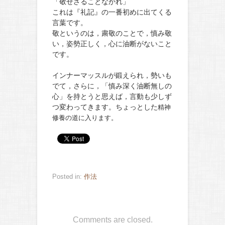
「敬せざることなかれ」
これは『礼記』の一番初めに出てくる
言葉です。
敬というのは，粛敬のことで，慎み敬
い，姿勢正しく，心に油断がないこと
です。
インナーマッスルが鍛えられ，勢いも
でて，さらに，「慎み深く油断無しの
心」を持とうと思えば，言動も少しず
つ変わってきます。ちょっとした
精神
修養の道に入ります。
Posted in:
作法
Comments are closed.