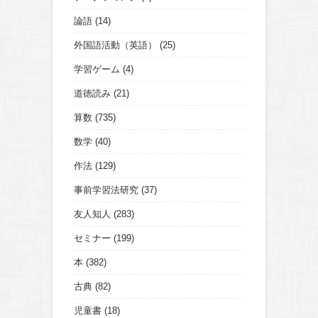
論語
(14)
外国語活動（英語）
(25)
学習ゲーム
(4)
道徳読み
(21)
算数
(735)
数学
(40)
作法
(129)
事前学習法研究
(37)
友人知人
(283)
セミナー
(199)
本
(382)
古典
(82)
児童書
(18)