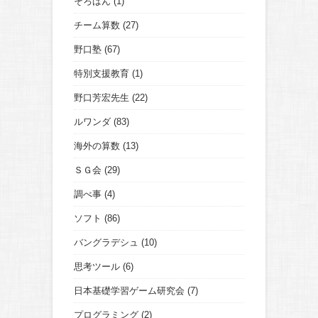
そろばん
(1)
チーム算数
(27)
野口塾
(67)
特別支援教育
(1)
野口芳宏先生
(22)
ルワンダ
(83)
海外の算数
(13)
ＳＧ会
(29)
調べ事
(4)
ソフト
(86)
バングラデシュ
(10)
思考ツール
(6)
日本基礎学習ゲーム研究会
(7)
プログラミング
(2)