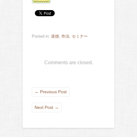
Posted in:
道徳
,
作法
,
セミナー
Comments are closed.
←
Previous Post
Next Post
→