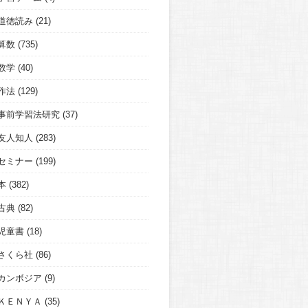
道徳読み
(21)
算数
(735)
数学
(40)
作法
(129)
事前学習法研究
(37)
友人知人
(283)
セミナー
(199)
本
(382)
古典
(82)
児童書
(18)
さくら社
(86)
カンボジア
(9)
ＫＥＮＹＡ
(35)