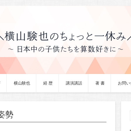
声
横山験也
経 歴
講演講話
著 書
お問い
姿勢