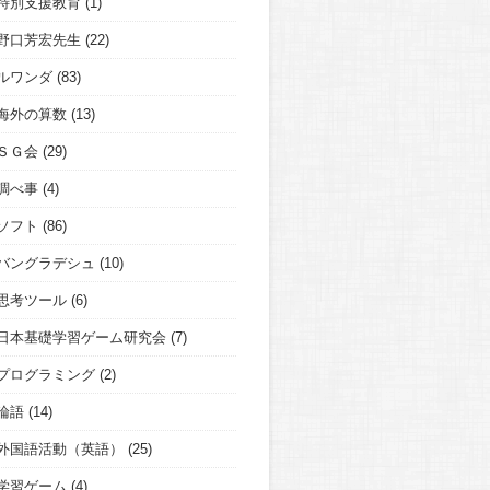
特別支援教育
(1)
野口芳宏先生
(22)
ルワンダ
(83)
海外の算数
(13)
ＳＧ会
(29)
調べ事
(4)
ソフト
(86)
バングラデシュ
(10)
思考ツール
(6)
日本基礎学習ゲーム研究会
(7)
プログラミング
(2)
論語
(14)
外国語活動（英語）
(25)
学習ゲーム
(4)