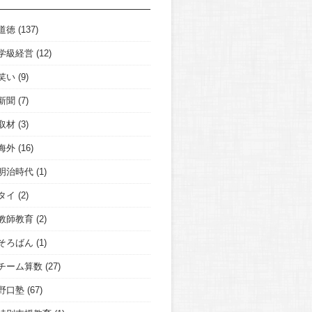
道徳
(137)
学級経営
(12)
笑い
(9)
新聞
(7)
取材
(3)
海外
(16)
明治時代
(1)
タイ
(2)
教師教育
(2)
そろばん
(1)
チーム算数
(27)
野口塾
(67)