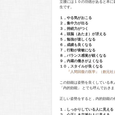
立腰には１０の功徳があると本に
生です。
１，やる気がおこる
２，集中力が出る
３，持続力がつく
４，頭脳（あたま）が冴える
５，勉強が楽しくなる
６，成績も良くなる
７，行動が俊敏になる
８，バランス感覚が鋭くなる
９，内蔵の働きがよくなる
１０，スタイルが良くなる
『人間回復の医学』（創元社
この効能は姿勢を良くしている本
「内的効能」 とでも呼んでおきま
正しい姿勢をすると，内的効能の
１．しっかりしている人に見える
２，心正しき立派な人に見える