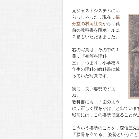
元ジャストシステムにい
らっしゃった，現在，
福
分堂の村岡社長
から，戦
前の教科書を段ボールに
２箱もいただきました。
右の写真は，その中の１
冊，『初等科理科
三』，つまり，小学校３
年生の理科の教科書に載
っていた写真です。
実に，良い姿勢ですよ
ね。
教科書にも，「図のよう
に，正しく腰をかけ」と出ていま
戦前には，この姿勢で座ることが
こういう姿勢のことを，森信三先
「腰骨を立てる」 姿勢ということ