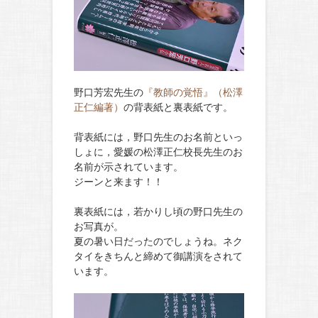
野口芳宏先生の
『教師の覚悟』（松澤
正仁編著）
の背表紙と裏表紙です。
背表紙には，野口先生のお名前といっ
しょに，愛媛の松澤正仁校長先生のお
名前が示されています。
ジーンと来ます！！
裏表紙には，若かりし頃の野口先生の
お写真が。
夏の暑い日だったのでしょうね。ネク
タイをきちんと締めて御講演をされて
います。