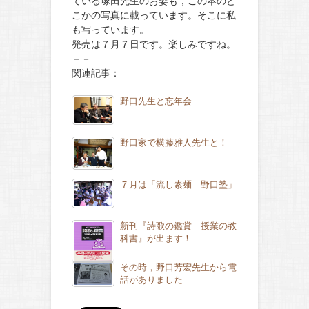
ている塚田先生のお姿も，この本のど
こかの写真に載っています。そこに私
も写っています。
発売は７月７日です。楽しみですね。
－－
関連記事：
野口先生と忘年会
野口家で横藤雅人先生と！
７月は「流し素麺 野口塾」
新刊『詩歌の鑑賞 授業の教
科書』が出ます！
その時，野口芳宏先生から電
話がありました