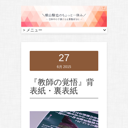
27
6月 2015
『教師の覚悟』背
表紙・裏表紙