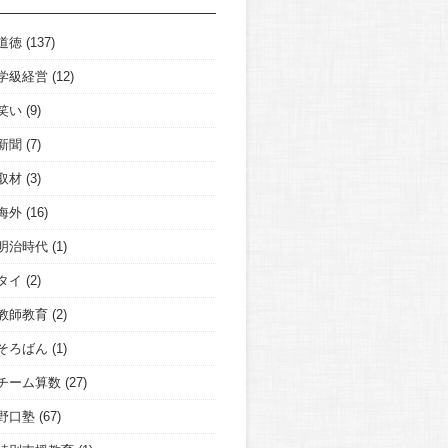
道徳
(137)
学級経営
(12)
笑い
(9)
新聞
(7)
取材
(3)
海外
(16)
明治時代
(1)
タイ
(2)
教師教育
(2)
そろばん
(1)
チーム算数
(27)
野口塾
(67)