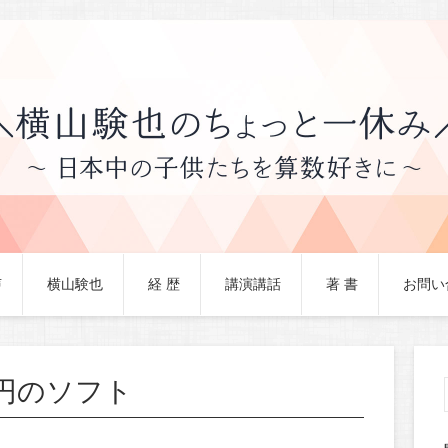
声
横山験也
経 歴
講演講話
著 書
お問い
円のソフト