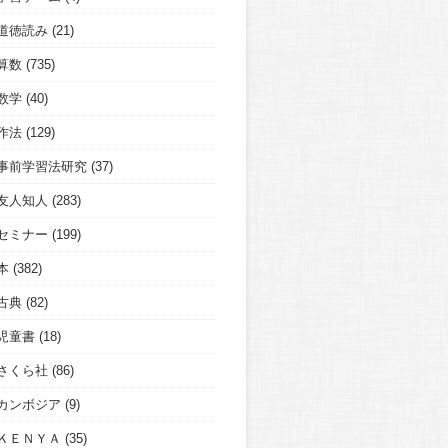
道徳読み
(21)
算数
(735)
数学
(40)
作法
(129)
事前学習法研究
(37)
友人知人
(283)
セミナー
(199)
本
(382)
古典
(82)
児童書
(18)
さくら社
(86)
カンボジア
(9)
ＫＥＮＹＡ
(35)