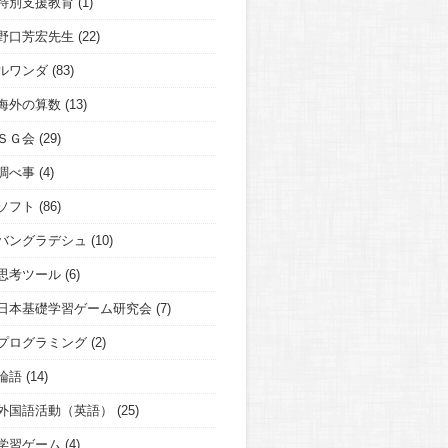
特別支援教育
(1)
野口芳宏先生
(22)
ルワンダ
(83)
海外の算数
(13)
ＳＧ会
(29)
調べ事
(4)
ソフト
(86)
バングラデシュ
(10)
思考ツール
(6)
日本基礎学習ゲーム研究会
(7)
プログラミング
(2)
論語
(14)
外国語活動（英語）
(25)
学習ゲーム
(4)