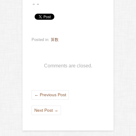
－－
Posted in:
算数
Comments are closed.
←
Previous Post
Next Post
→