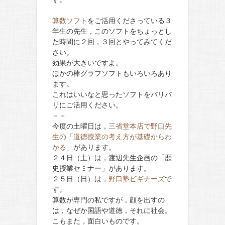
算数ソフト
をご活用くださっている３
年生の先生，このソフトをちょっとし
た時間に２回，３回とやってみてくだ
さい。
効果が大きいですよ。
ほかの棒グラフソフトもいろいろあり
ます。
これはいいなと思ったソフトをバリバ
リにご活用ください。
－－
今度の土曜日は，
三省堂本店で野口先
生の「道徳授業の考え方が基礎からわ
かる」
があります。
２４日（土）は，渡辺先生企画の「歴
史授業セミナー」があります。
２５日（日）は，
野口塾ビギナーズ
で
す。
算数が専門の私ですが，顔を出すの
は，なぜか国語や道徳，それに社会。
こもまた，面白いものです。