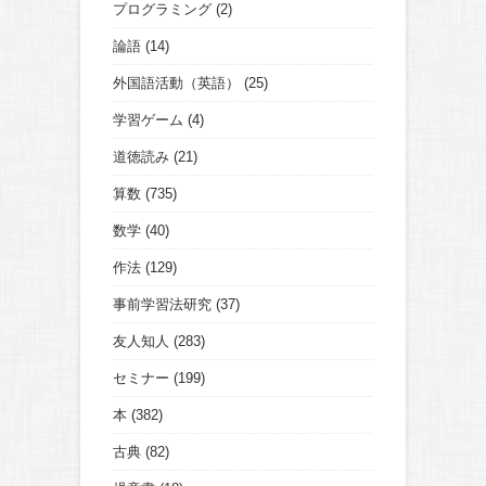
プログラミング
(2)
論語
(14)
外国語活動（英語）
(25)
学習ゲーム
(4)
道徳読み
(21)
算数
(735)
数学
(40)
作法
(129)
事前学習法研究
(37)
友人知人
(283)
セミナー
(199)
本
(382)
古典
(82)