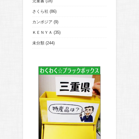
児童書
(18)
さくら社
(86)
カンボジア
(9)
ＫＥＮＹＡ
(35)
未分類
(244)