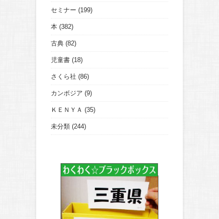
セミナー
(199)
本
(382)
古典
(82)
児童書
(18)
さくら社
(86)
カンボジア
(9)
ＫＥＮＹＡ
(35)
未分類
(244)