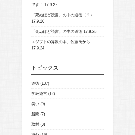
です！
17.9.27
『死ぬほど読書』の中の道徳（２）
17.9.26
『死ぬほど読書』の中の道徳
17.9.25
エジプトの算数の本、佐藤氏から
17.9.24
トピックス
道徳
(137)
学級経営
(12)
笑い
(9)
新聞
(7)
取材
(3)
海外
(16)