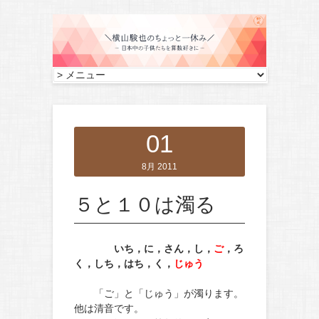
01
8月 2011
５と１０は濁る
いち，に，さん，し，
ご
，ろ
く，しち，はち，く，
じゅう
「ご」と「じゅう」が濁ります。
他は清音です。