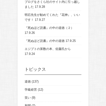
ブログをさくら社のサイト内に引っ越し
ました
17.9.28
明石先生が勧めてくれた『花神』、いい
です！
17.9.27
『死ぬほど読書』の中の道徳（２）
17.9.26
『死ぬほど読書』の中の道徳
17.9.25
エジプトの算数の本、佐藤氏から
17.9.24
トピックス
道徳
(137)
学級経営
(12)
笑い
(9)
新聞
(7)