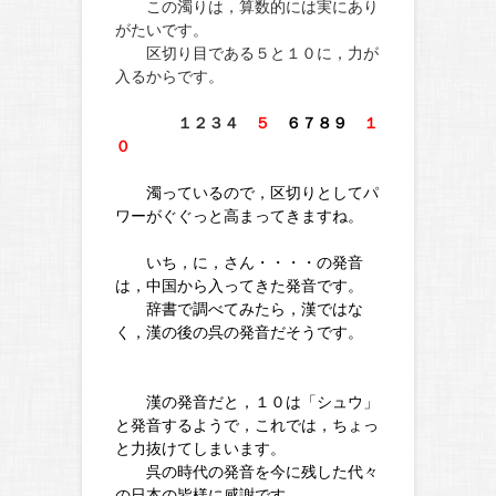
この濁りは，算数的には実にあり
がたいです。
区切り目である５と１０に，力が
入るからです。
１２３４
５
６７８９
１
０
濁っているので，区切りとしてパ
ワーがぐぐっと高まってきますね。
いち，に，さん・・・・の発音
は，中国から入ってきた発音です。
辞書で調べてみたら，漢ではな
く，漢の後の呉の発音だそうです。
漢の発音だと，１０は「シュウ」
と発音するようで，これでは，ちょっ
と力抜けてしまいます。
呉の時代の発音を今に残した代々
の日本の皆様に感謝です。