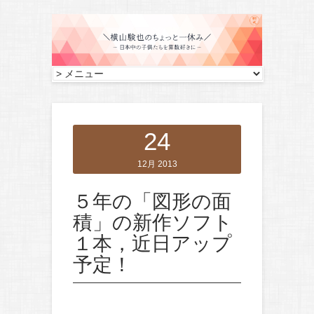
24
12月 2013
５年の「図形の面
積」の新作ソフト
１本，近日アップ
予定！