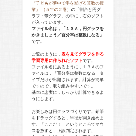
『子どもが夢中で手を挙げる算数の授
業』 （５年の２巻）
の「割合と円グ
ラフ・帯グラフ」の中に，右のソフト
が入っています。
ファイル名は，「１３Ａ，円グラフを
かきましょう／百分率は整数になる」
です。
ご覧のように，
表を見てグラフを作る
学習専用に作られたソフト
です。
ファイル名にあるように，１３Ａのフ
ァイルは，「百分率は整数になる」タ
イプだけが出題されます。計算が簡単
ですので，取り組みやすいです。
基本に忠実に，しっかり計算できるよ
うにします。
お楽しみは円グラフづくりです。鉛筆
をドラッグすると，半径が開き始めま
す。「ここだ！」というところでマウ
スを放すと，正誤判定されます。