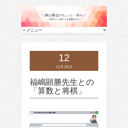
12
11月 2013
福嶋顕勝先生との
「算数と将棋」