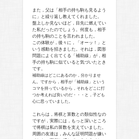
また，父は「相手の持ち駒も見るよう
に」と繰り返し教えてくれました。
盤上しか見ないほど，目先に燃えてい
た私だったのでしょう。何度も，相手
の持ち駒のことを言われました。
この体験が，後々に，「オーッ！」と
いう感動を招きました。それは，図形
問題によく出てくる「補助線」が，相
手の持ち駒に似ていると気づいたとき
です。
補助線はどこにあるのか，分かりませ
ん。ですから，相手が「補助線」という
コマを持っているから，それをどこに打
つか考えれば良いのだ・・・と，子ども
心に思っていました。
これらは，将棋と算数との類似性なの
ですが，実際には，もっと深いところ
で将棋は私の算数を支えていました。
周囲の友達は，みんな証明問題が嫌い