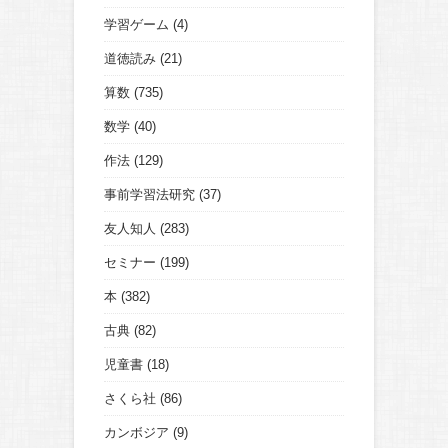
学習ゲーム
(4)
道徳読み
(21)
算数
(735)
数学
(40)
作法
(129)
事前学習法研究
(37)
友人知人
(283)
セミナー
(199)
本
(382)
古典
(82)
児童書
(18)
さくら社
(86)
カンボジア
(9)