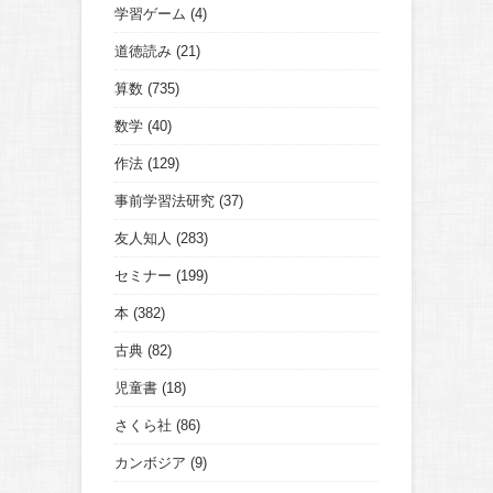
学習ゲーム
(4)
道徳読み
(21)
算数
(735)
数学
(40)
作法
(129)
事前学習法研究
(37)
友人知人
(283)
セミナー
(199)
本
(382)
古典
(82)
児童書
(18)
さくら社
(86)
カンボジア
(9)