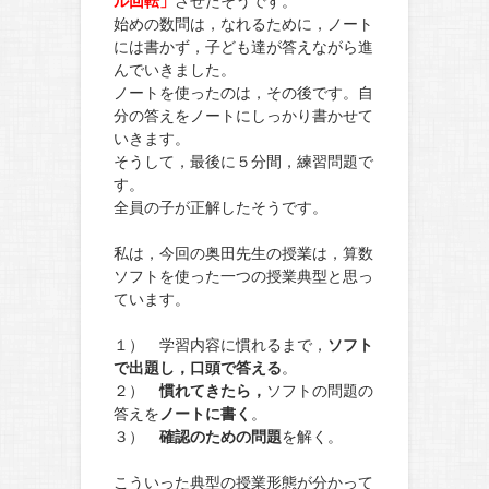
ル回転」
させたそうです。
始めの数問は，なれるために，ノート
には書かず，子ども達が答えながら進
んでいきました。
ノートを使ったのは，その後です。自
分の答えをノートにしっかり書かせて
いきます。
そうして，最後に５分間，練習問題で
す。
全員の子が正解したそうです。
私は，今回の奥田先生の授業は，算数
ソフトを使った一つの授業典型と思っ
ています。
１） 学習内容に慣れるまで，
ソフト
で出題し，口頭で答える
。
２）
慣れてきたら，
ソフトの問題の
答えを
ノートに書く
。
３）
確認のための問題
を解く。
こういった典型の授業形態が分かって