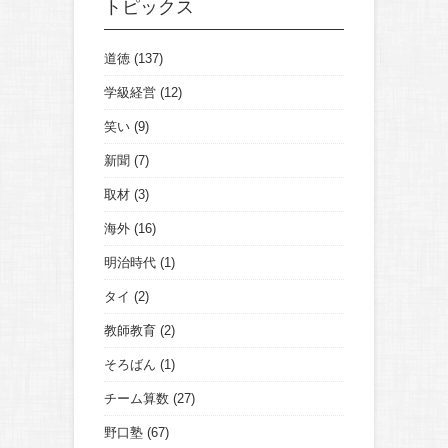
トピックス
道徳
(137)
学級経営
(12)
笑い
(9)
新聞
(7)
取材
(3)
海外
(16)
明治時代
(1)
タイ
(2)
教師教育
(2)
そろばん
(1)
チーム算数
(27)
野口塾
(67)