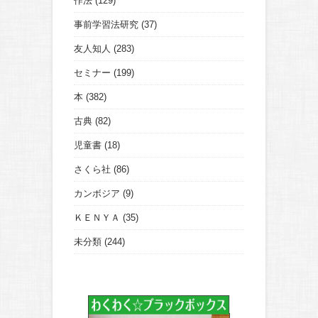
作法
(129)
事前学習法研究
(37)
友人知人
(283)
セミナー
(199)
本
(382)
古典
(82)
児童書
(18)
さくら社
(86)
カンボジア
(9)
ＫＥＮＹＡ
(35)
未分類
(244)