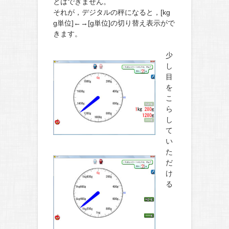
とはできません。
それが，デジタルの秤になると，[kg
g単位]←→[g単位]の切り替え表示がで
きます。
少
し
目
を
こ
ら
し
て
い
た
だ
け
る