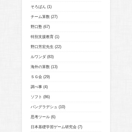
そろばん
(1)
チーム算数
(27)
野口塾
(67)
特別支援教育
(1)
野口芳宏先生
(22)
ルワンダ
(83)
海外の算数
(13)
ＳＧ会
(29)
調べ事
(4)
ソフト
(86)
バングラデシュ
(10)
思考ツール
(6)
日本基礎学習ゲーム研究会
(7)