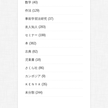
数学
(40)
作法
(129)
事前学習法研究
(37)
友人知人
(283)
セミナー
(199)
本
(382)
古典
(82)
児童書
(18)
さくら社
(86)
カンボジア
(9)
ＫＥＮＹＡ
(35)
未分類
(244)