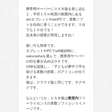
携帯用サーバーにＵＳＢ版を差し込む
と，半径１０ｍ程度の範囲内にある
winタブレットやwinPCで，算数ソフ
トを自由に使うことができます。５台
でも１０台でも！
近未来の授業が実現しますね！
使い方も簡単です。
タブレットやPCでwifi接続時に，
sakurashaを選んで，携帯用サーバー
のIDを書き込めばＯＫです。
USBを認識し，「子どもが夢中で手を
挙げる算数の授業」のアイコンが出て
きます。
後は，クラウド版と同じです。サクサ
クです。
なんというか，ＵＳＢ版は
教室内
フリ
ーライセンスの算数ソフトというイメ
ージです。