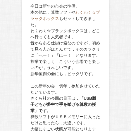
今日は新年の市会の準備。
本の他に，算数ソフトや
わくわく☆ブ
ラックボックス
もセットしてきまし
た。
わくわく☆ブラックボックスは，どこ
へ行っても人気者です。
昔からある仕掛け箱なのですが，初め
て見る人がほとんどで，そのカラクリ
に「へー！」「ほー！」となります。
授業で楽しく，こういう会場でも楽し
いのが，うれしいです。
新年恒例の会にも，ピッタリです。
この新年の会，例年，参加させていた
だいています。
さくら社の
今回の
目玉は，
「USB版
子どもが夢中で手を挙げる算数の授
業」
です。
算数ソフトがＵＳＢメモリーに入った
だけと思ったら，大違いです。
大幅にすごい状態が可能となります！