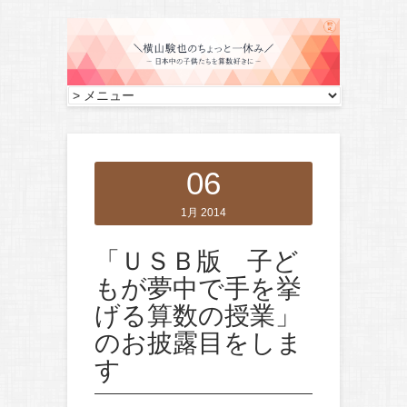
06
1月 2014
「ＵＳＢ版 子ど
もが夢中で手を挙
げる算数の授業」
のお披露目をしま
す