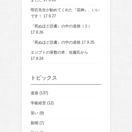
明石先生が勧めてくれた『花神』、いい
です！
17.9.27
『死ぬほど読書』の中の道徳（２）
17.9.26
『死ぬほど読書』の中の道徳
17.9.25
エジプトの算数の本、佐藤氏から
17.9.24
トピックス
道徳
(137)
学級経営
(12)
笑い
(9)
新聞
(7)