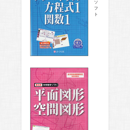
ソ
フ
ト