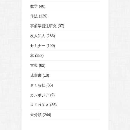
数学
(40)
作法
(129)
事前学習法研究
(37)
友人知人
(283)
セミナー
(199)
本
(382)
古典
(82)
児童書
(18)
さくら社
(86)
カンボジア
(9)
ＫＥＮＹＡ
(35)
未分類
(244)