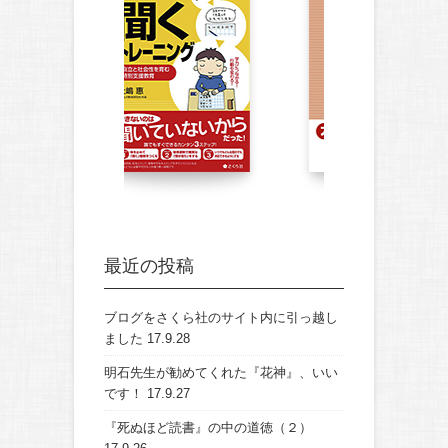
最近の投稿
ブログをさくら社のサイト内に引っ越し
ました
17.9.28
明石先生が勧めてくれた『花神』、いい
です！
17.9.27
『死ぬほど読書』の中の道徳（２）