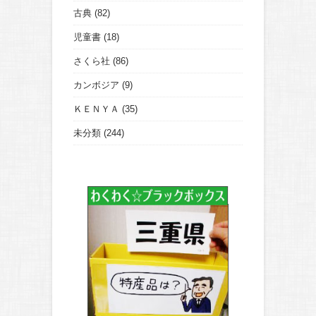
古典
(82)
児童書
(18)
さくら社
(86)
カンボジア
(9)
ＫＥＮＹＡ
(35)
未分類
(244)