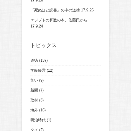
17.9.26
『死ぬほど読書』の中の道徳
17.9.25
エジプトの算数の本、佐藤氏から
17.9.24
トピックス
道徳
(137)
学級経営
(12)
笑い
(9)
新聞
(7)
取材
(3)
海外
(16)
明治時代
(1)
タイ
(2)