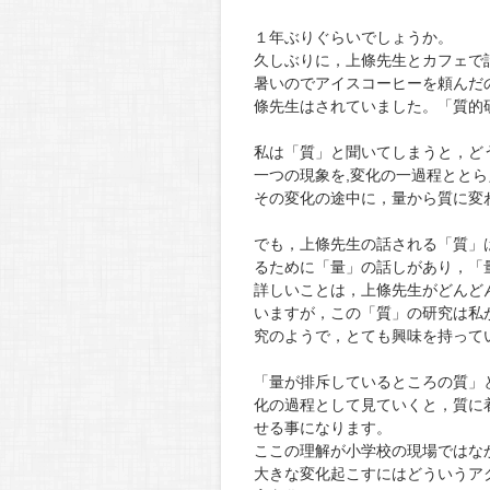
１年ぶりぐらいでしょうか。
久しぶりに，上條先生とカフェで
暑いのでアイスコーヒーを頼んだ
條先生はされていました。「質的
私は「質」と聞いてしまうと，ど
一つの現象を,変化の一過程とと
その変化の途中に，量から質に変
でも，上條先生の話される「質」
るために「量」の話しがあり，「
詳しいことは，上條先生がどんど
いますが，この「質」の研究は私
究のようで，とても興味を持って
「量が排斥しているところの質」
化の過程として見ていくと，質に
せる事になります。
ここの理解が小学校の現場ではな
大きな変化起こすにはどういうア