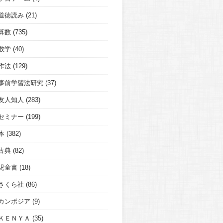
道徳読み
(21)
算数
(735)
数学
(40)
作法
(129)
事前学習法研究
(37)
友人知人
(283)
セミナー
(199)
本
(382)
古典
(82)
児童書
(18)
さくら社
(86)
カンボジア
(9)
ＫＥＮＹＡ
(35)