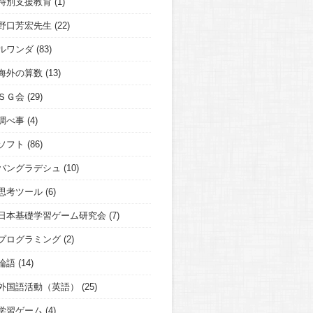
特別支援教育
(1)
野口芳宏先生
(22)
ルワンダ
(83)
海外の算数
(13)
ＳＧ会
(29)
調べ事
(4)
ソフト
(86)
バングラデシュ
(10)
思考ツール
(6)
日本基礎学習ゲーム研究会
(7)
プログラミング
(2)
論語
(14)
外国語活動（英語）
(25)
学習ゲーム
(4)