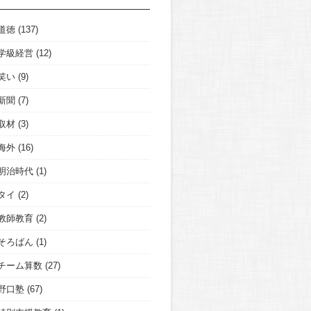
道徳
(137)
学級経営
(12)
笑い
(9)
新聞
(7)
取材
(3)
海外
(16)
明治時代
(1)
タイ
(2)
教師教育
(2)
そろばん
(1)
チーム算数
(27)
野口塾
(67)