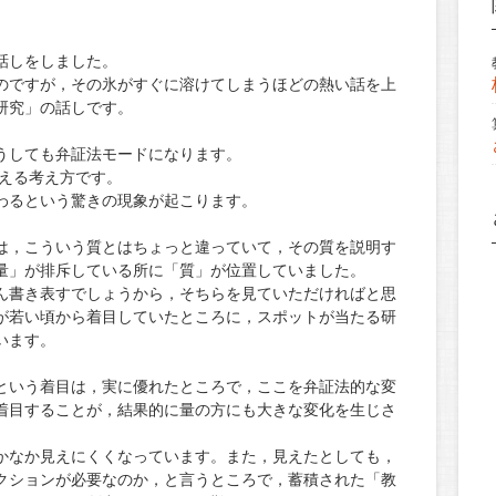
話しをしました。
のですが，その氷がすぐに溶けてしまうほどの熱い話を上
研究」の話しです。
うしても弁証法モードになります。
らえる考え方です。
わるという驚きの現象が起こります。
は，こういう質とはちょっと違っていて，その質を説明す
量」が排斥している所に「質」が位置していました。
ん書き表すでしょうから，そちらを見ていただければと思
が若い頃から着目していたところに，スポットが当たる研
います。
という着目は，実に優れたところで，ここを弁証法的な変
着目することが，結果的に量の方にも大きな変化を生じさ
かなか見えにくくなっています。また，見えたとしても，
クションが必要なのか，と言うところで，蓄積された「教