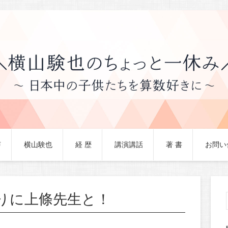
声
横山験也
経 歴
講演講話
著 書
お問い
りに上條先生と！