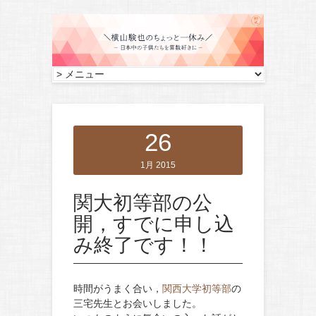
26
1月 2015
関大初等部の公
開，すでに申し込
み終了です！！
時間がうまく合い，
関西大学初等部
の
三宅先生とお会いしました。