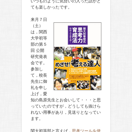
いつものように気合いの入った話がと
ても楽しかったです。
来月７
日
（土）
は，関西
大学初等
部の第５
回 公開
研究発表
会です。
参加し
て，校長
先生に御
礼を申し
上げ，愛
知の島原先生とお会いして・・・と思
っていたのですが，どうしても抜けら
れない用事があり，見送りとなってい
ます。
関大初等部と言えば，
思考ツールを使