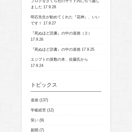
ブログをさくら社のサイト内に引っ越し
ました
17.9.28
明石先生が勧めてくれた『花神』、いい
です！
17.9.27
『死ぬほど読書』の中の道徳（２）
17.9.26
『死ぬほど読書』の中の道徳
17.9.25
エジプトの算数の本、佐藤氏から
17.9.24
トピックス
道徳
(137)
学級経営
(12)
笑い
(9)
新聞
(7)