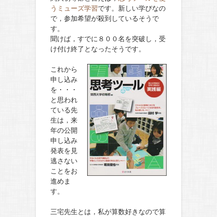
うミューズ学習
です。新しい学びなの
で，参加希望が殺到しているそうで
す。
聞けば，すでに８００名を突破し，受
け付け終了となったそう
です。
これから
申し込み
を・・・
と思われ
ている先
生は，来
年の公開
申し込み
発表を見
逃さない
ことをお
進めま
す。
三宅先生とは，私が算数好きなので算