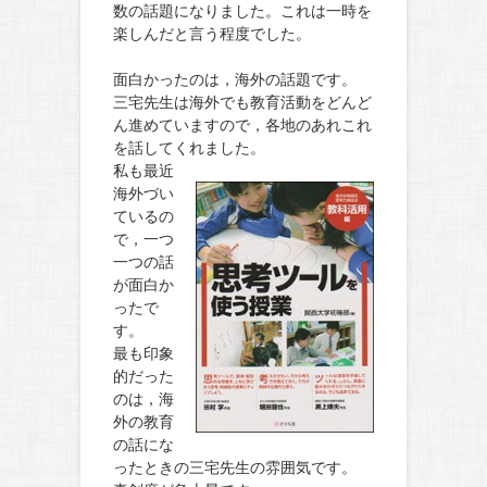
数の話題になりました。これは一時を
楽しんだと言う程度でした。
面白かったのは，海外の話題です。
三宅先生は海外でも教育活動をどんど
ん進めていますので，各地のあれこれ
を話してくれました。
私も最近
海外づい
ているの
で，一つ
一つの話
が面白か
ったで
す。
最も印象
的だった
のは，海
外の教育
の話にな
ったときの三宅先生の雰囲気です。