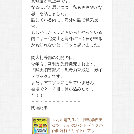
真剣度が急上昇です。
なるほどと思いつつ，私もささやかな
思いを話しました。
話している内に，海外の話で意気投
合。
もしかしたら，いろいろとやっている
内に，三宅先生と海外に行く日が来る
かも知れないと，フッと思いました。
関大初等部の公開の日。
今年も，新刊が先行発売されます。
『関大初等部式 思考力育成法 ガイ
ドブック』です。
まだ，アマゾンにも出ていません。
会場で２，３冊，買い込みたかっ
た！！
－－－－－－－－－－－－
関連記事：
木村明憲先生の『情報学習支
援ツール』のハンドブックが
内田洋行のサイトにアッ