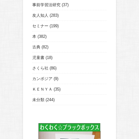
事前学習法研究
(37)
友人知人
(283)
セミナー
(199)
本
(382)
古典
(82)
児童書
(18)
さくら社
(86)
カンボジア
(9)
ＫＥＮＹＡ
(35)
未分類
(244)